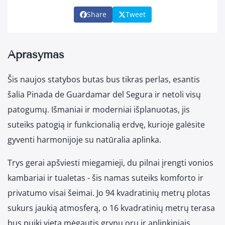
Share
Tweet
Aprašymas
Šis naujos statybos butas bus tikras perlas, esantis
šalia Pinada de Guardamar del Segura ir netoli visų
patogumų. Išmaniai ir moderniai išplanuotas, jis
suteiks patogią ir funkcionalią erdvę, kurioje galėsite
gyventi harmonijoje su natūralia aplinka.
Trys gerai apšviesti miegamieji, du pilnai įrengti vonios
kambariai ir tualetas - šis namas suteiks komforto ir
privatumo visai šeimai. Jo 94 kvadratinių metrų plotas
sukurs jaukią atmosferą, o 16 kvadratinių metrų terasa
bus puiki vieta mėgautis grynu oru ir aplinkiniais