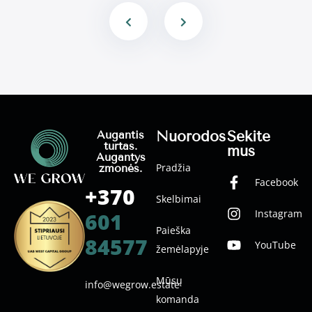
Nuorodos
Sekite
Augantis
turtas.
mus
Augantys
Pradžia
žmonės.
Facebook
+370
Skelbimai
Instagram
601
Paieška
84577
YouTube
žemėlapyje
Mūsų
info@wegrow.estate
komanda