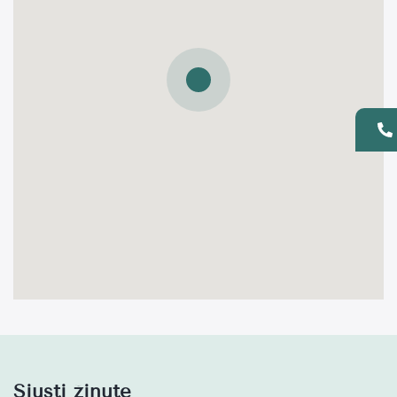
Siųsti žinutę