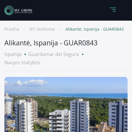
Pradžia
NT skelbimai
Alikantė, Ispanija - GUAR0843
Alikantė, Ispanija - GUAR0843
Ispanija
Guardamar del Segura
Naujos statybos