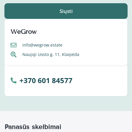
Siųsti
WeGrow
info@wegrow.estate
Naujoji Uosto g. 11, Klaipėda
+370 601 84577
Panašūs skelbimai