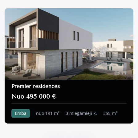
11
Premier residences
Nuo 495 000 €
Emba
nuo 191 m²
3 miegamieji k.
355 m²