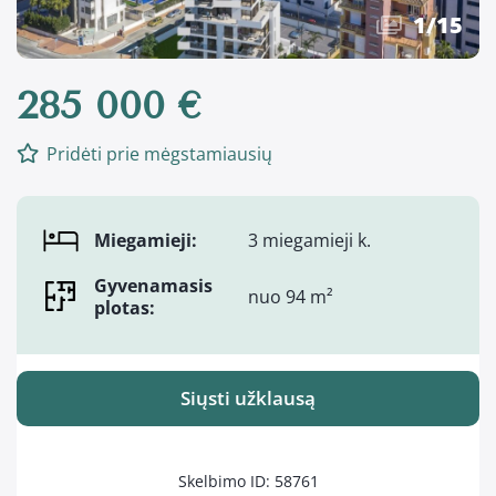
1
/
15
285 000 €
Pridėti prie mėgstamiausių
Miegamieji:
3 miegamieji k.
Gyvenamasis
nuo 94 m²
plotas:
Siųsti užklausą
Skelbimo ID: 58761