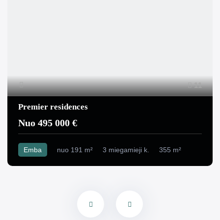
11
Premier residences
Nuo 495 000 €
Emba
nuo 191 m²
3 miegamieji k.
355 m²