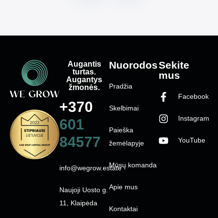
Augantis
Nuorodos
Sekite
turtas.
mus
Augantys
Pradžia
žmonės.
Facebook
+370
Skelbimai
Instagram
601
Paieška
84577
YouTube
žemėlapyje
Mūsų komanda
info@wegrow.estate
Apie mus
Naujoji Uosto g.
11, Klaipėda
Kontaktai