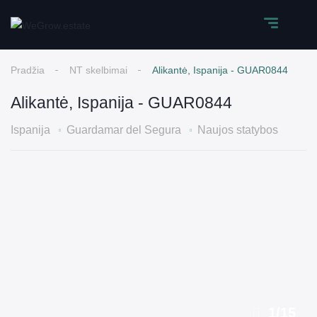
Pradžia
NT skelbimai
Alikantė, Ispanija - GUAR0844
Alikantė, Ispanija - GUAR0844
Ispanija
Guardamar del Segura
Naujos statybos
1
/
15