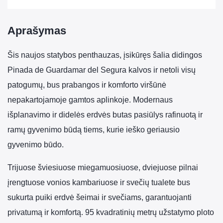
Aprašymas
Šis naujos statybos penthauzas, įsikūręs šalia didingos
Pinada de Guardamar del Segura kalvos ir netoli visų
patogumų, bus prabangos ir komforto viršūnė
nepakartojamoje gamtos aplinkoje. Modernaus
išplanavimo ir didelės erdvės butas pasiūlys rafinuotą ir
ramų gyvenimo būdą tiems, kurie ieško geriausio
gyvenimo būdo.
Trijuose šviesiuose miegamuosiuose, dviejuose pilnai
įrengtuose vonios kambariuose ir svečių tualete bus
sukurta puiki erdvė šeimai ir svečiams, garantuojanti
privatumą ir komfortą. 95 kvadratinių metrų užstatymo ploto