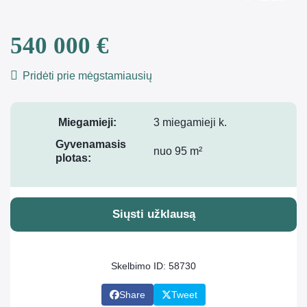
540 000 €
Pridėti prie mėgstamiausių
Miegamieji:
3 miegamieji k.
Gyvenamasis
nuo 95 m²
plotas:
Siųsti užklausą
Skelbimo ID: 58730
Share
Tweet