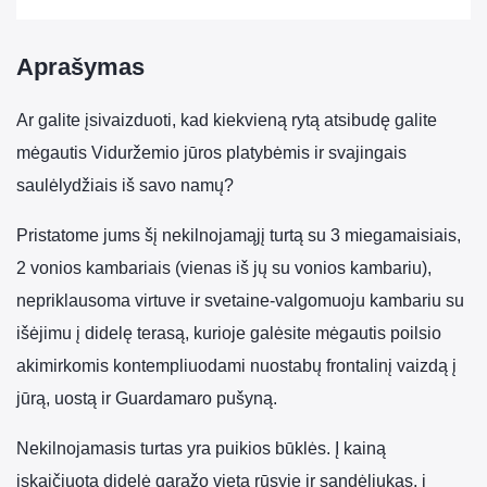
Aprašymas
Ar galite įsivaizduoti, kad kiekvieną rytą atsibudę galite
mėgautis Viduržemio jūros platybėmis ir svajingais
saulėlydžiais iš savo namų?
Pristatome jums šį nekilnojamąjį turtą su 3 miegamaisiais,
2 vonios kambariais (vienas iš jų su vonios kambariu),
nepriklausoma virtuve ir svetaine-valgomuoju kambariu su
išėjimu į didelę terasą, kurioje galėsite mėgautis poilsio
akimirkomis kontempliuodami nuostabų frontalinį vaizdą į
jūrą, uostą ir Guardamaro pušyną.
Nekilnojamasis turtas yra puikios būklės. Į kainą
įskaičiuota didelė garažo vieta rūsyje ir sandėliukas, į