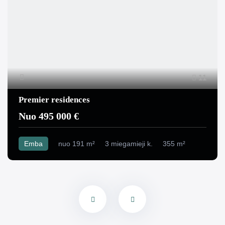
11
Premier residences
Nuo 495 000 €
Emba
nuo 191 m²
3 miegamieji k.
355 m²