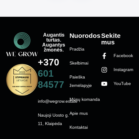
Augantis
Nuorodos
Sekite
turtas.
mus
Augantys
Pradžia
žmonės.
Facebook
+370
Skelbimai
Instagram
601
Paieška
84577
YouTube
žemėlapyje
Mūsų komanda
info@wegrow.estate
Apie mus
Naujoji Uosto g.
11, Klaipėda
Kontaktai