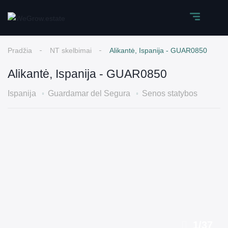
Pradžia
NT skelbimai
Alikantė, Ispanija - GUAR0850
Alikantė, Ispanija - GUAR0850
Ispanija
Guardamar del Segura
Senos statybos
1
/
37