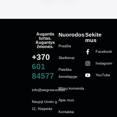
Augantis
Nuorodos
Sekite
turtas.
mus
Augantys
Pradžia
žmonės.
Facebook
+370
Skelbimai
Instagram
601
Paieška
84577
YouTube
žemėlapyje
Mūsų komanda
info@wegrow.estate
Apie mus
Naujoji Uosto g.
11, Klaipėda
Kontaktai