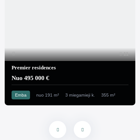
11
Premier residences
Nuo 495 000 €
Emba
nuo 191 m²
3 miegamieji k.
355 m²