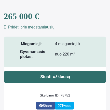
265 000 €
Pridėti prie mėgstamiausių
Miegamieji:
4 miegamieji k.
Gyvenamasis
nuo 220 m²
plotas:
Siųsti užklausą
Skelbimo ID: 75752
Share
Tweet