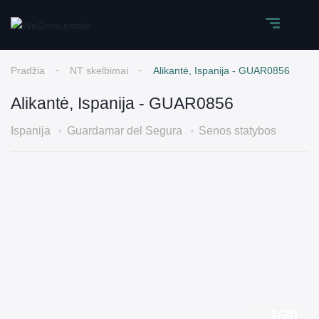
Pradžia
NT skelbimai
Alikantė, Ispanija - GUAR0856
Alikantė, Ispanija - GUAR0856
Ispanija
Guardamar del Segura
Senos statybos
1
/
20