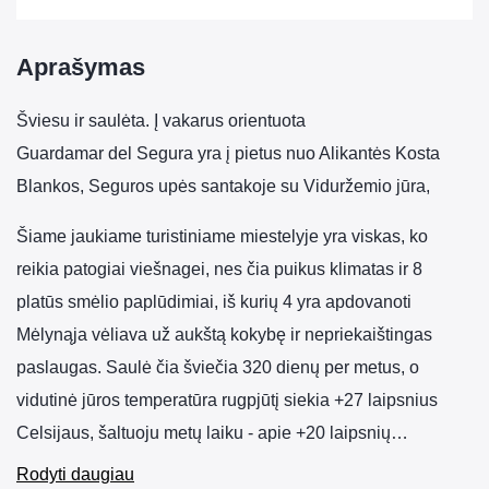
Aprašymas
Šviesu ir saulėta. Į vakarus orientuota
Guardamar del Segura yra į pietus nuo Alikantės Kosta
Blankos, Seguros upės santakoje su Viduržemio jūra,
Šiame jaukiame turistiniame miestelyje yra viskas, ko
reikia patogiai viešnagei, nes čia puikus klimatas ir 8
platūs smėlio paplūdimiai, iš kurių 4 yra apdovanoti
Mėlynąja vėliava už aukštą kokybę ir nepriekaištingas
paslaugas. Saulė čia šviečia 320 dienų per metus, o
vidutinė jūros temperatūra rugpjūtį siekia +27 laipsnius
Celsijaus, šaltuoju metų laiku - apie +20 laipsnių…
Rodyti daugiau