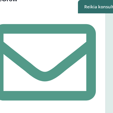
Reikia konsult