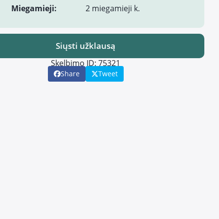
Miegamieji:
2 miegamieji k.
Siųsti užklausą
Skelbimo ID: 75321
Share
Tweet