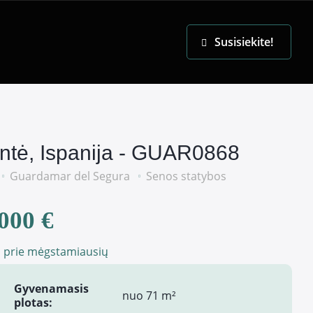
EN
Susisiekite!
antė, Ispanija - GUAR0868
Guardamar del Segura
Senos statybos
000 €
i prie mėgstamiausių
Gyvenamasis
nuo 71 m²
plotas: