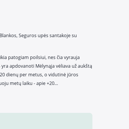
 Blankos, Seguros upės santakoje su
kia patogiam poilsiui, nes čia vyrauja
 4 yra apdovanoti Mėlynąja vėliava už aukštą
320 dienų per metus, o vidutinė jūros
tuoju metų laiku - apie +20…