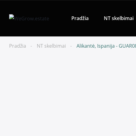
Pradžia
NT skelbimai
Pradžia
NT skelbimai
Alikantė, Ispanija - GUAR