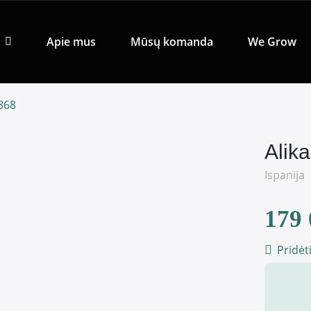
Apie mus
Mūsų komanda
We Grow
0868
Alik
Ispanija
179 
Pridėt