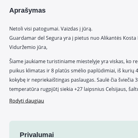
Aprašymas
Netoli visi patogumai. Vaizdas į jūrą.
Guardamar del Segura yra į pietus nuo Alikantės Kosta
Viduržemio jūra,
Šiame jaukiame turistiniame miestelyje yra viskas, ko rei
puikus klimatas ir 8 platūs smėlio paplūdimiai, iš kurių
kokybę ir nepriekaištingas paslaugas. Saulė čia šviečia 
temperatūra rugpjūtį siekia +27 laipsnius Celsijaus, šal
Rodyti daugiau
Privalumai