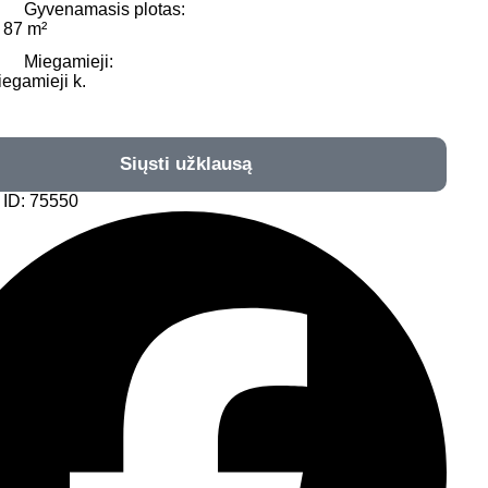
Gyvenamasis plotas:
 87 m²
Miegamieji:
iegamieji k.
Siųsti užklausą
 ID: 75550