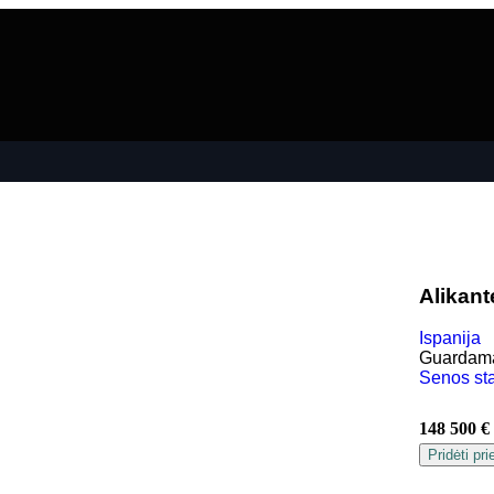
Alikant
Ispanija
Guardama
Senos st
148 500 €
Pridėti pr