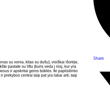
Share
as su vonia, kitas su dušu), visiškai išorėje,
te pastate su liftu (kuris veda į rūsį, kur yra
iesus ir apskritai geros būklės. Iki paplūdimio
prekybos centrai taip pat yra labai arti, taip