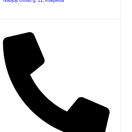
Naujoji Uosto g. 11, Klaipėda