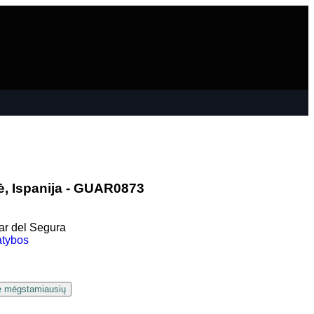
ė, Ispanija - GUAR0873
r del Segura
atybos
ie mėgstamiausių