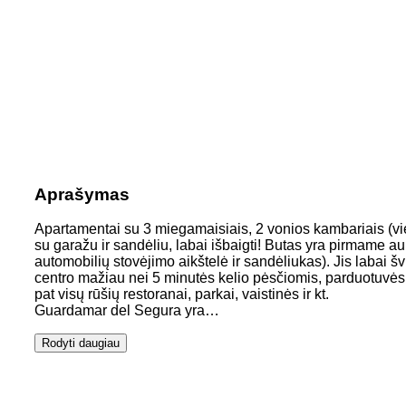
Aprašymas
Apartamentai su 3 miegamaisiais, 2 vonios kambariais (vien
su garažu ir sandėliu, labai išbaigti! Butas yra pirmame aukš
automobilių stovėjimo aikštelė ir sandėliukas). Jis labai šv
centro mažiau nei 5 minutės kelio pėsčiomis, parduotuvės ir 
pat visų rūšių restoranai, parkai, vaistinės ir kt.
Guardamar del Segura yra…
Rodyti daugiau