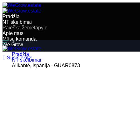
Pradžia
NT skelbimai
Paieška žemėlapyje
Apie mus
Mūsų komanda
We Grow
EN
Pradžia
Susisiekite!
NT skelbimai
Alikantė, Ispanija - GUAR0873