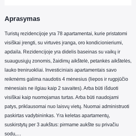
Aprašymas
Turistų rezidencijoje yra 78 apartamentai, kurie pristatomi
visiškai įrengti, su virtuvės įranga, oro kondicionieriumi,
apdaila. Rezidencijoje yra didelis baseinas su vaikų ir
suaugusiųjų zonomis, žaidimų aikštelė, petankės aikštelės,
lauko treniruokliai. Investiciniais apartamentais savo
reikmėms galima naudotis 4 mėnesius (liepos ir rugpjūčio
mėnesiais ne ilgiau kaip 2 savaites). Arba būti išduoti
visiškai kaip nuomojamas turtas. Arba būti naudojami
patys, priklausomai nuo laisvų vietų. Nuomai administruoti
paskirtas vadybininkas. Yra keletas apartamentų,
suskirstytų per 3 aukštus: pirmame aukšte su privačiu
sodu,…