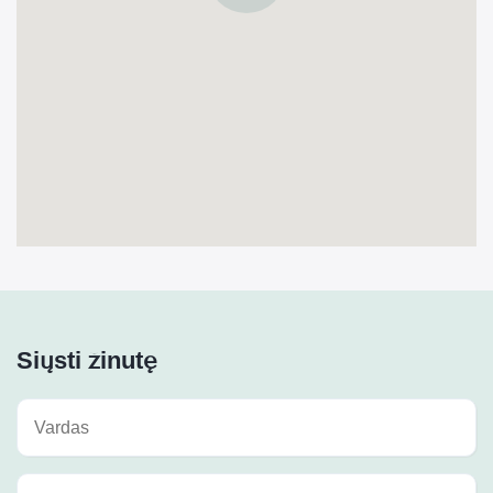
Siųsti žinutę