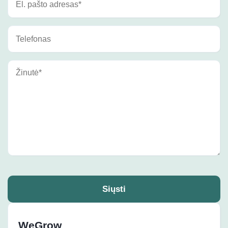
Siųsti
WeGrow