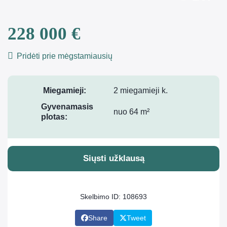
228 000 €
Pridėti prie mėgstamiausių
Miegamieji:
2 miegamieji k.
Gyvenamasis
nuo 64 m²
plotas:
Siųsti užklausą
Skelbimo ID: 108693
Share
Tweet