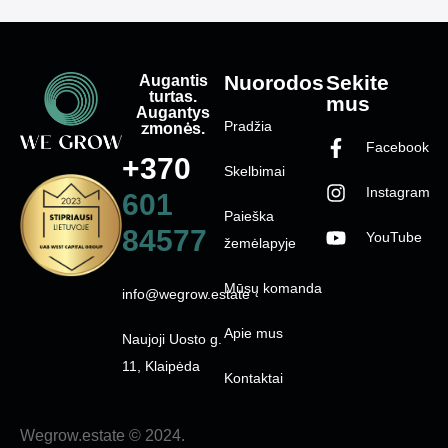
Augantis
Nuorodos
Sekite
turtas.
mus
Augantys
Pradžia
žmonės.
Facebook
+370
Skelbimai
Instagram
601
Paieška
84577
YouTube
žemėlapyje
Mūsų komanda
info@wegrow.estate
Apie mus
Naujoji Uosto g.
11, Klaipėda
Kontaktai
Wegrow.estate © 2024.