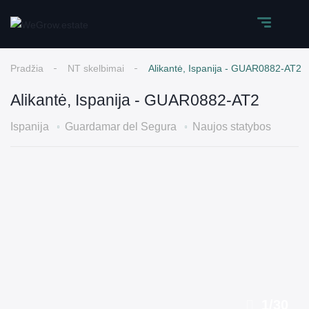
Pradžia
NT skelbimai
Alikantė, Ispanija - GUAR0882-AT2
Alikantė, Ispanija - GUAR0882-AT2
Ispanija
Guardamar del Segura
Naujos statybos
1
/
30