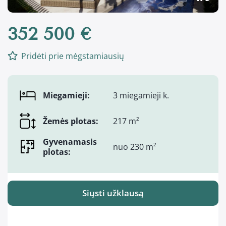
352 500 €
Pridėti prie mėgstamiausių
Miegamieji:
3 miegamieji k.
Žemės plotas:
217 m²
Gyvenamasis
nuo 230 m²
plotas:
Siųsti užklausą