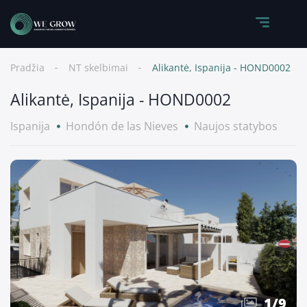
Pradžia
NT skelbimai
Alikantė, Ispanija - HOND0002
Alikantė, Ispanija - HOND0002
Ispanija
Hondón de las Nieves
Naujos statybos
1
/
9