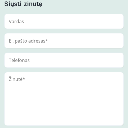
Siųsti žinutę