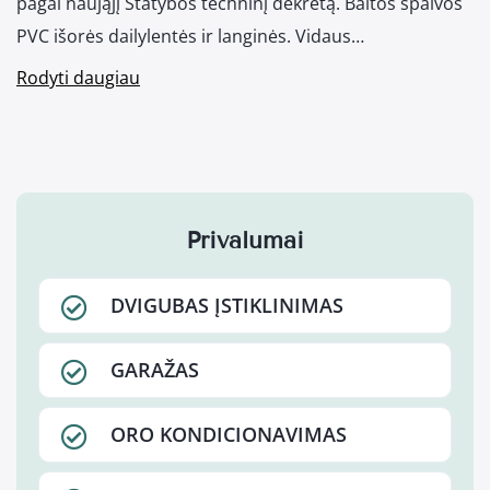
pagal naująjį Statybos techninį dekretą. Baltos spalvos
PVC išorės dailylentės ir langinės. Vidaus…
Rodyti daugiau
Privalumai
DVIGUBAS ĮSTIKLINIMAS
GARAŽAS
ORO KONDICIONAVIMAS