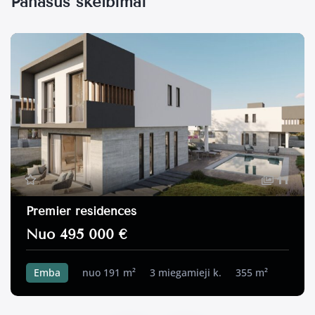
Panašūs skelbimai
11
Premier residences
Nuo 495 000 €
Emba
nuo 191 m²
3 miegamieji k.
355 m²