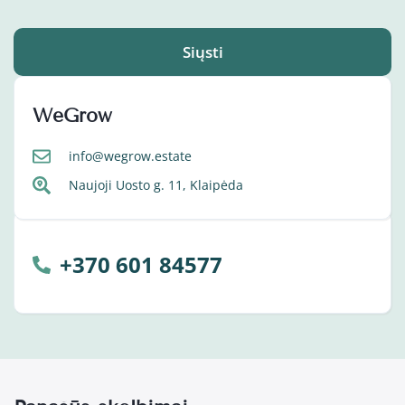
Siųsti
WeGrow
info@wegrow.estate
Naujoji Uosto g. 11, Klaipėda
+370 601 84577