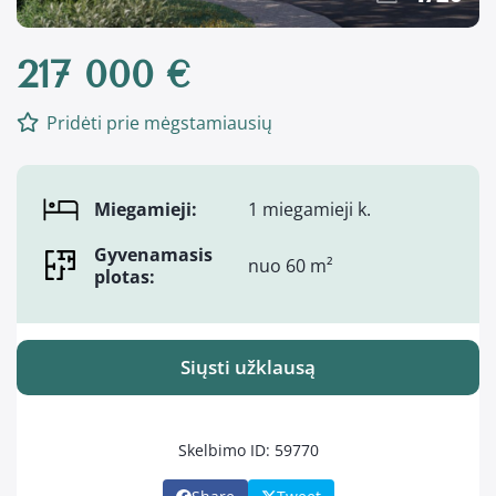
217 000 €
Pridėti prie mėgstamiausių
Miegamieji:
1 miegamieji k.
Gyvenamasis
nuo 60 m²
plotas:
Siųsti užklausą
Skelbimo ID: 59770