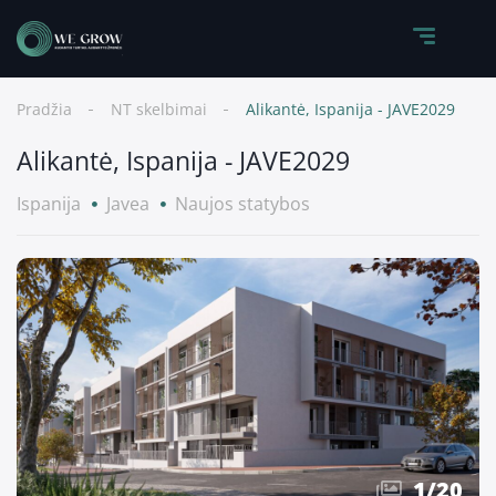
Pradžia
NT skelbimai
Alikantė, Ispanija - JAVE2029
Alikantė, Ispanija - JAVE2029
Ispanija
Javea
Naujos statybos
1
/
20