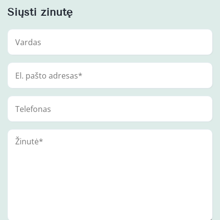
Siųsti žinutę