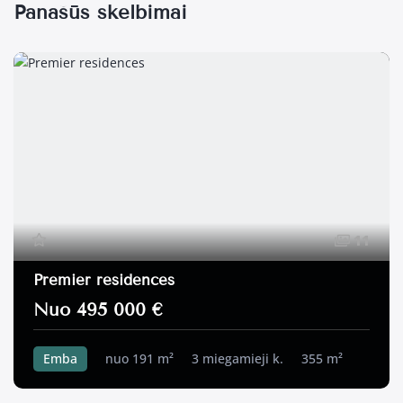
Panašūs skelbimai
11
Premier residences
Nuo 495 000 €
Emba
nuo 191 m²
3 miegamieji k.
355 m²