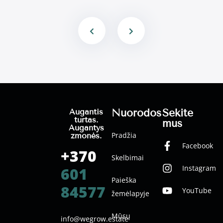
Nuorodos
Sekite
Augantis
turtas.
mus
Augantys
Pradžia
žmonės.
Facebook
+370
Skelbimai
Instagram
601
Paieška
84577
YouTube
žemėlapyje
Mūsų
info@wegrow.estate