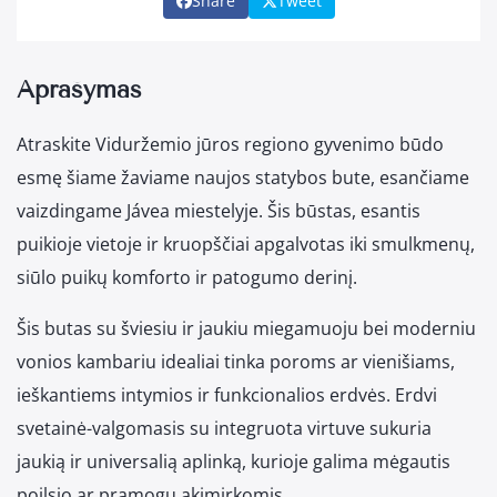
Share
Tweet
Aprašymas
Atraskite Viduržemio jūros regiono gyvenimo būdo
esmę šiame žaviame naujos statybos bute, esančiame
vaizdingame Jávea miestelyje. Šis būstas, esantis
puikioje vietoje ir kruopščiai apgalvotas iki smulkmenų,
siūlo puikų komforto ir patogumo derinį.
Šis butas su šviesiu ir jaukiu miegamuoju bei moderniu
vonios kambariu idealiai tinka poroms ar vienišiams,
ieškantiems intymios ir funkcionalios erdvės. Erdvi
svetainė-valgomasis su integruota virtuve sukuria
jaukią ir universalią aplinką, kurioje galima mėgautis
poilsio ar pramogų akimirkomis.