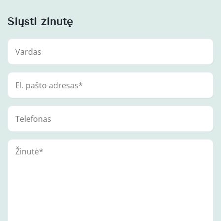
Siųsti žinutę