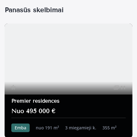
Panašūs skelbimai
11
Premier residences
Nuo 495 000 €
Emba
nuo 191 m²
3 miegamieji k.
355 m²