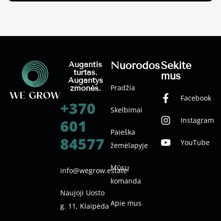
Nuorodos
Sekite
Augantis
turtas.
mus
Augantys
Pradžia
žmonės.
Facebook
+370
Skelbimai
Instagram
601
Paieška
84577
YouTube
žemėlapyje
Mūsų
info@wegrow.estate
komanda
Naujoji Uosto
Apie mus
g. 11, Klaipėda