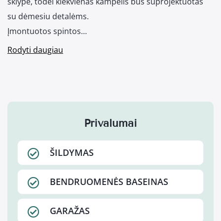
sklype, todėl kiekvienas kampelis bus suprojektuotas
su dėmesiu detalėms.
Įmontuotos spintos…
Rodyti daugiau
Privalumai
ŠILDYMAS
BENDRUOMENĖS BASEINAS
GARAŽAS