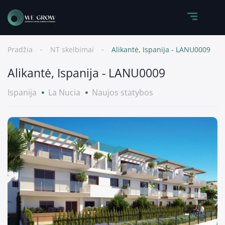
Pradžia
NT skelbimai
Alikantė, Ispanija - LANU0009
Alikantė, Ispanija - LANU0009
Ispanija
La Nucia
Naujos statybos