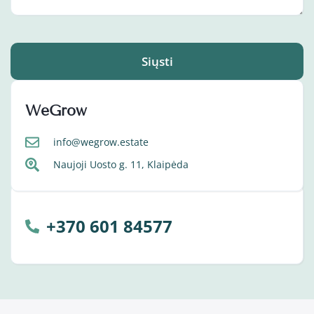
Siųsti
WeGrow
info@wegrow.estate
Naujoji Uosto g. 11, Klaipėda
+370 601 84577