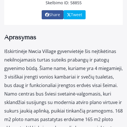
Skelbimo ID: 58855
Share
Tweet
Aprašymas
Išskirtinėje Nwcia Village gyvenvietėje šis neįtikėtinas
nekilnojamasis turtas suteiks prabangų ir patogų
gyvenimo būdą. Šiame name, kuriame yra 4 miegamieji,
3 visiškai įrengti vonios kambariai ir svečių tualetas,
bus daug ir funkcionaliai įrengtos erdvės visai šeimai.
Namo centras bus šviesi svetainė-valgomasis, kuri
sklandžiai susijungs su modernia atviro plano virtuve ir
sukurs jaukią aplinką, puikiai tinkančią pramogoms. 168
m2 ploto namas pastatytas erdviame 165 m2 ploto