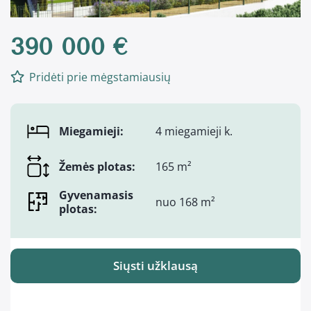
390 000 €
Pridėti prie mėgstamiausių
Miegamieji:
4 miegamieji k.
Žemės plotas:
165 m²
Gyvenamasis
nuo 168 m²
plotas:
Siųsti užklausą