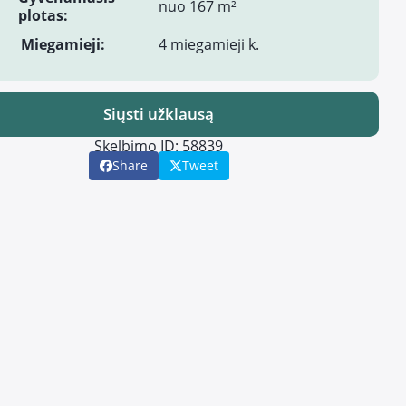
nuo 167 m²
plotas:
Miegamieji:
4 miegamieji k.
Siųsti užklausą
Skelbimo ID: 58839
Share
Tweet