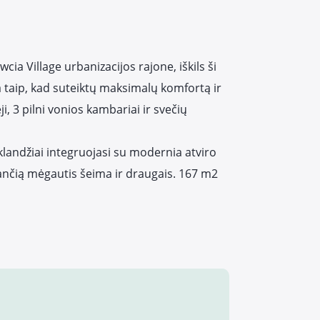
a Village urbanizacijos rajone, iškils ši
 taip, kad suteiktų maksimalų komfortą ir
i, 3 pilni vonios kambariai ir svečių
sklandžiai integruojasi su modernia atviro
kančią mėgautis šeima ir draugais. 167 m2