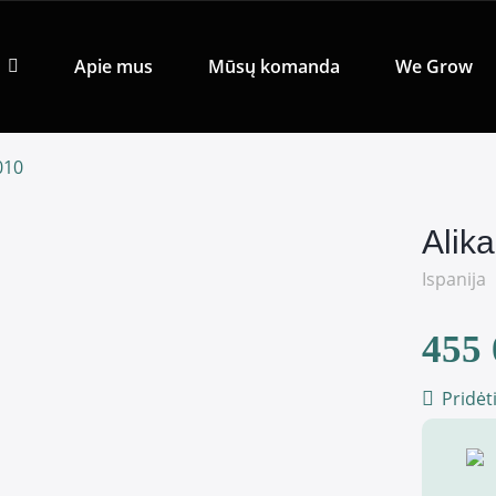
Apie mus
Mūsų komanda
We Grow
010
Alik
Ispanija
455 
Pridėt