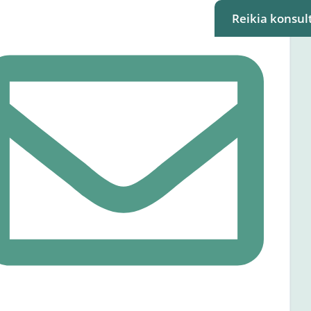
Reikia konsult