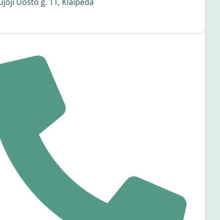
joji Uosto g. 11, Klaipėda