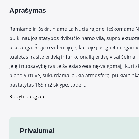
Aprašymas
Ramiame ir išskirtiniame La Nucia rajone, ieškomame Nwci
puiki naujos statybos dvibučio namo vila, suprojektuota
prabangą. Šioje rezidencijoje, kurioje įrengti 4 miegamiej
tualetas, rasite erdvią ir funkcionalią erdvę visai šeimai.
Įėję į nuosavybę rasite šviesią svetainę-valgomąjį, kuri 
plano virtuve, sukurdama jaukią atmosferą, puikiai tin
pastatytas 169 m2 sklype, todėl…
Rodyti daugiau
Privalumai