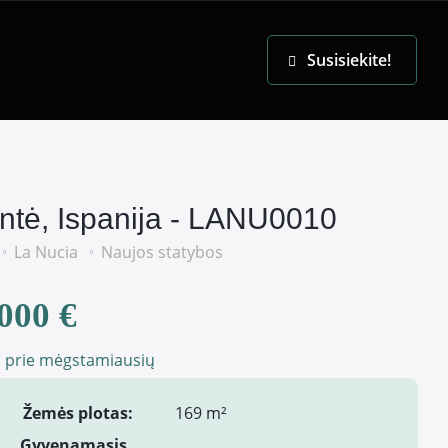
EN
Susisiekite!
antė, Ispanija - LANU0010
La Nucia
Naujos statybos
000 €
i prie mėgstamiausių
Žemės plotas:
169 m²
Gyvenamasis