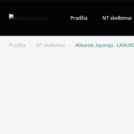
Pradžia
NT skelbimai
Pradžia
NT skelbimai
Alikantė, Ispanija - LANU0