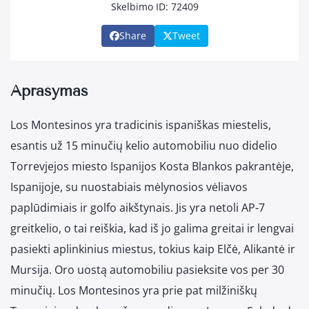
Skelbimo ID: 72409
Share
Tweet
Aprašymas
Los Montesinos yra tradicinis ispaniškas miestelis,
esantis už 15 minučių kelio automobiliu nuo didelio
Torrevjejos miesto Ispanijos Kosta Blankos pakrantėje,
Ispanijoje, su nuostabiais mėlynosios vėliavos
paplūdimiais ir golfo aikštynais. Jis yra netoli AP-7
greitkelio, o tai reiškia, kad iš jo galima greitai ir lengvai
pasiekti aplinkinius miestus, tokius kaip Elčė, Alikantė ir
Mursija. Oro uostą automobiliu pasieksite vos per 30
minučių. Los Montesinos yra prie pat milžiniškų