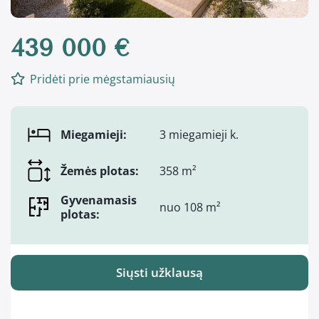
439 000 €
Pridėti prie mėgstamiausių
Miegamieji:
3 miegamieji k.
Žemės plotas:
358 m²
Gyvenamasis
nuo 108 m²
plotas:
Siųsti užklausą