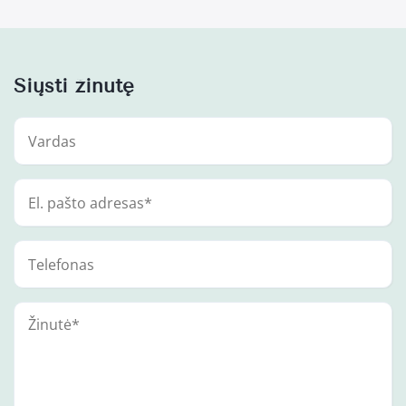
Siųsti žinutę