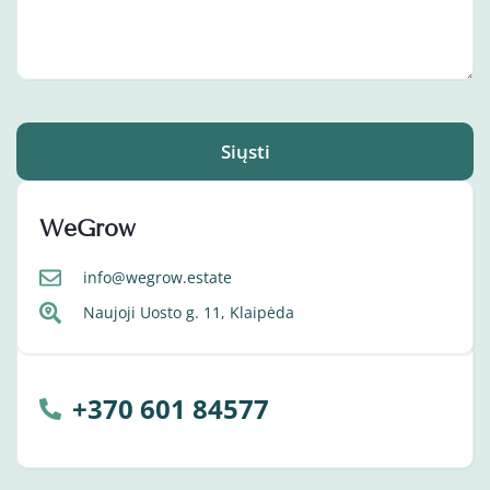
Siųsti
WeGrow
info@wegrow.estate
Naujoji Uosto g. 11, Klaipėda
+370 601 84577