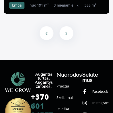
Emba
nuo 191 m²
3 miegamieji k.
355 m²
Nuorodos
Sekite
Augantis
turtas.
mus
Augantys
Pradžia
žmonės.
Facebook
+370
Skelbimai
Instagram
601
Paieška