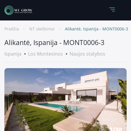
Pradžia
NT skelbimai
Alikantė, Ispanija - MONT0006-3
Alikantė, Ispanija - MONT0006-3
Ispanija
Los Montesinos
Naujos statybos
1
/
30