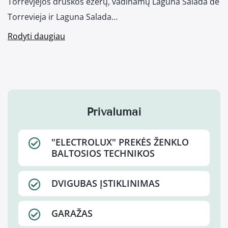
Torrevjejos druskos ežerų, vadinamų Laguna Salada de
Torrevieja ir Laguna Salada…
Rodyti daugiau
Privalumai
"ELECTROLUX" PREKĖS ŽENKLO
BALTOSIOS TECHNIKOS
DVIGUBAS ĮSTIKLINIMAS
GARAŽAS