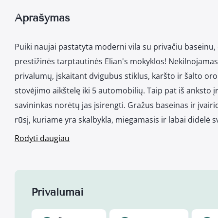
Aprašymas
Puiki naujai pastatyta moderni vila su privačiu baseinu,
prestižinės tarptautinės Elian's mokyklos! Nekilnojama
privalumų, įskaitant dvigubus stiklus, karšto ir šalto or
stovėjimo aikštelę iki 5 automobilių. Taip pat iš anksto į
savininkas norėtų jas įsirengti. Gražus baseinas ir įvairi
rūsį, kuriame yra skalbykla, miegamasis ir labai didelė s
Rodyti daugiau
Privalumai