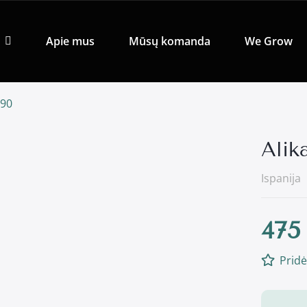
Apie mus
Mūsų komanda
We Grow
090
Alik
Ispanija
475
Pridė