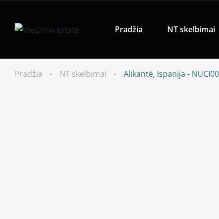
Pradžia
NT skelbimai
Pradžia
NT skelbimai
Alikantė, Ispanija - NUCI0