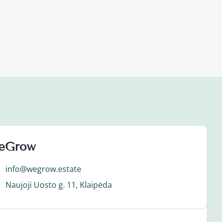
eGrow
info@wegrow.estate
Naujoji Uosto g. 11, Klaipėda