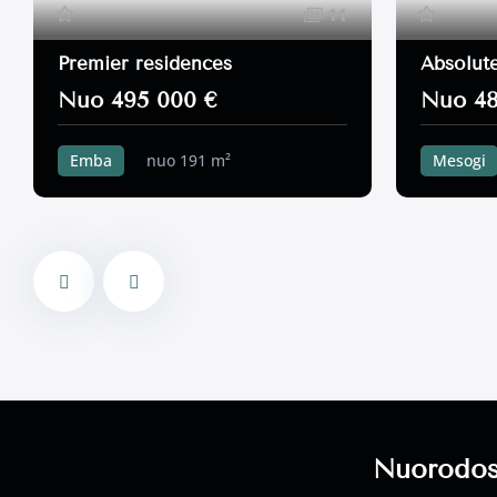
11
Premier residences
Absolute
Nuo 495 000 €
Nuo 48
Emba
nuo 191 m²
Mesogi
3 miegamieji k.
355 m²
3 miegamie
Nuorodo