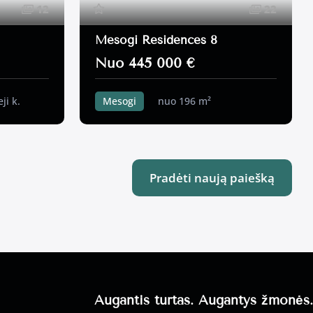
12
22
Mesogi Residences 8
Nuo 445 000 €
ji k.
Mesogi
nuo 196 m²
3 miegamieji k.
Pradėti naują paiešką
Augantis turtas. Augantys žmonės.