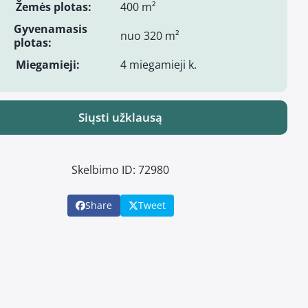
Žemės plotas:
400 m²
Gyvenamasis
nuo 320 m²
plotas:
Miegamieji:
4 miegamieji k.
Siųsti užklausą
Skelbimo ID: 72980
Share
Tweet