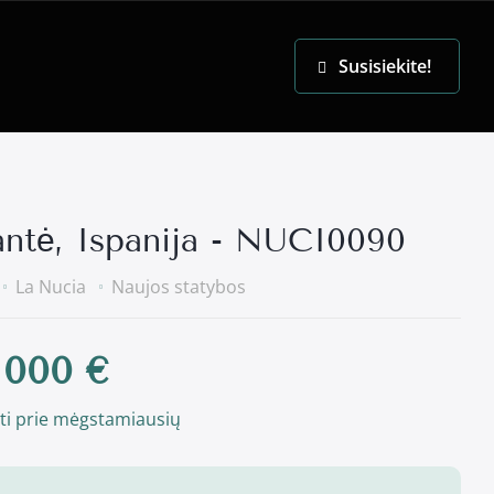
EN
Susisiekite!
antė, Ispanija - NUCI0090
La Nucia
Naujos statybos
 000 €
ti prie mėgstamiausių