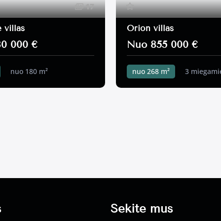
17
 villas
Orion villas
0 000 €
Nuo 855 000 €
nuo 180 m²
nuo 268 m²
3 miegamie
ji k.
420 m²
410 m²
s
Sekite mus