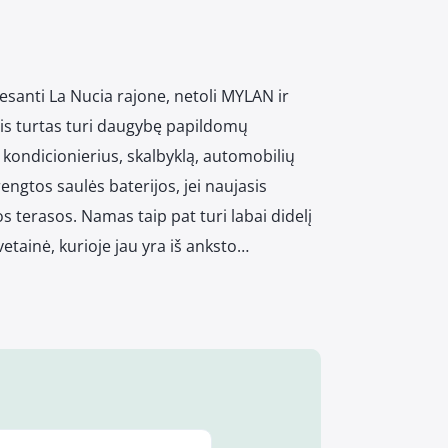
 esanti La Nucia rajone, netoli MYLAN ir
sis turtas turi daugybę papildomų
o kondicionierius, skalbyklą, automobilių
rengtos saulės baterijos, jei naujasis
os terasos. Namas taip pat turi labai didelį
vetainė, kurioje jau yra iš anksto…