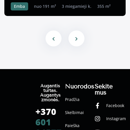
Emba
nuo 191 m²
3 miegamieji k.
355 m²
Nuorodos
Sekite
Augantis
turtas.
mus
Augantys
Pradžia
žmonės.
Facebook
+370
Skelbimai
Instagram
601
Paieška