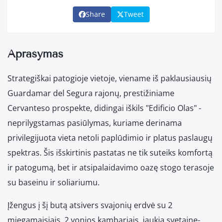
Share
Tweet
Aprašymas
Strategiškai patogioje vietoje, viename iš paklausiausių
Guardamar del Segura rajonų, prestižiniame
Cervanteso prospekte, didingai iškils "Edificio Olas" -
neprilygstamas pasiūlymas, kuriame derinama
privilegijuota vieta netoli paplūdimio ir platus paslaugų
spektras. Šis išskirtinis pastatas ne tik suteiks komfortą
ir patogumą, bet ir atsipalaidavimo oazę stogo terasoje
su baseinu ir soliariumu.
Įžengus į šį butą atsivers svajonių erdvė su 2
miegamaisiais, 2 vonios kambariais, jaukia svetaine-