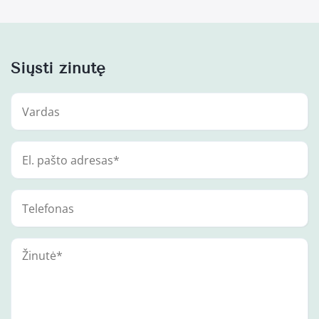
Siųsti žinutę