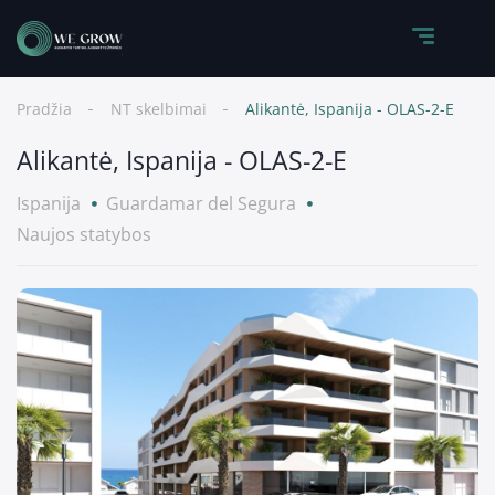
Pradžia
NT skelbimai
Alikantė, Ispanija - OLAS-2-E
Alikantė, Ispanija - OLAS-2-E
Ispanija
Guardamar del Segura
Naujos statybos