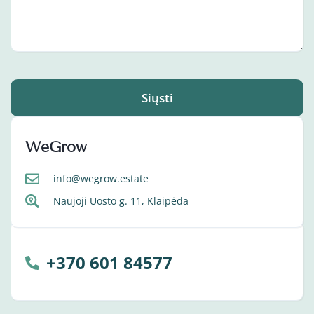
Siųsti
WeGrow
info@wegrow.estate
Naujoji Uosto g. 11, Klaipėda
+370 601 84577