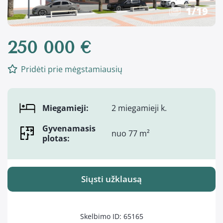
1
/
19
250 000 €
Pridėti prie mėgstamiausių
Miegamieji:
2 miegamieji k.
Gyvenamasis
nuo 77 m²
plotas:
Siųsti užklausą
Skelbimo ID: 65165