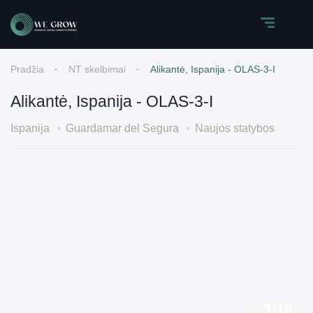
Pradžia
NT skelbimai
Alikantė, Ispanija - OLAS-3-I
Alikantė, Ispanija - OLAS-3-I
Ispanija
Guardamar del Segura
Naujos statybos
1
/
19