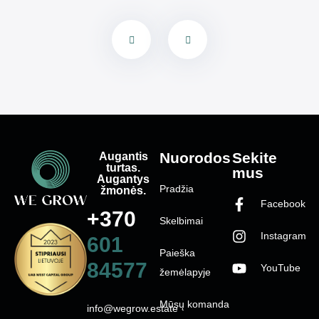
Augantis
Nuorodos
Sekite
turtas.
mus
Augantys
Pradžia
žmonės.
Facebook
+370
Skelbimai
Instagram
601
Paieška
84577
YouTube
žemėlapyje
Mūsų komanda
info@wegrow.estate