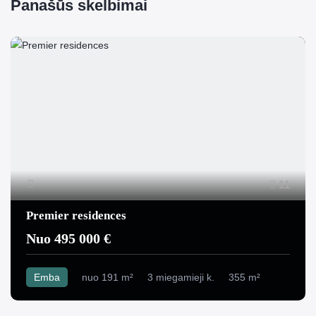
Panašūs skelbimai
11
Premier residences
Nuo 495 000 €
Emba
nuo 191 m²
3 miegamieji k.
355 m²