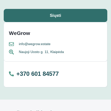
Siųsti
WeGrow
info@wegrow.estate
Naujoji Uosto g. 11, Klaipėda
+370 601 84577