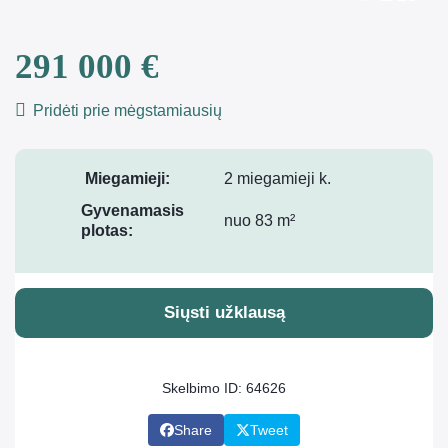
291 000 €
Pridėti prie mėgstamiausių
Miegamieji:
2 miegamieji k.
Gyvenamasis
nuo 83 m²
plotas:
Siųsti užklausą
Skelbimo ID: 64626
Share
Tweet