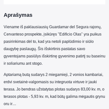
Aprašymas
Viename iš paklausiausių Guardamar del Segura rajonų,
Cervanteso prospekte, įsikūręs "Edificio Olas" yra puikus
pasirinkimas dėl to, kad yra netoli paplūdimio ir siūlo
daugybę paslaugų. Šis išskirtinis pastatas savo
gyventojams pasiūlys išskirtinę gyvenimo patirtį su baseinu
ir soliariumu ant stogo.
Aptariamą butą sudarys 2 miegamieji, 2 vonios kambariai,
erdvi svetainė-valgomasis su integruota virtuve ir jauki
terasa. Jo bendras užstatytas plotas sudarys 83,00 kv. m, o
terasos plotas - 5,93 kv. m, kad būtų galima mėgautis grynu
oru ir…