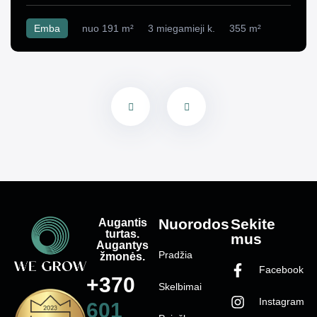
Emba
nuo 191 m²
3 miegamieji k.
355 m²
Augantis
Nuorodos
Sekite
turtas.
mus
Augantys
Pradžia
žmonės.
Facebook
+370
Skelbimai
Instagram
601