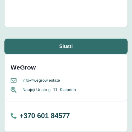
Siųsti
WeGrow
info@wegrow.estate
Naujoji Uosto g. 11, Klaipėda
+370 601 84577