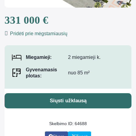
331 000 €
Pridėti prie mėgstamiausių
Miegamieji:
2 miegamieji k.
Gyvenamasis
nuo 85 m²
plotas:
Siųsti užklausą
Skelbimo ID: 64688