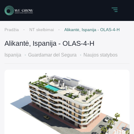
Pradžia
NT skelbimai
Alikantė, Ispanija - OLAS-4-H
Alikantė, Ispanija - OLAS-4-H
Ispanija
Guardamar del Segura
Naujos statybos
1
/
19