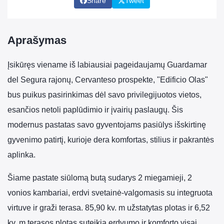
Share
Tweet
Aprašymas
Įsikūręs viename iš labiausiai pageidaujamų Guardamar
del Segura rajonų, Cervanteso prospekte, "Edificio Olas"
bus puikus pasirinkimas dėl savo privilegijuotos vietos,
esančios netoli paplūdimio ir įvairių paslaugų. Šis
modernus pastatas savo gyventojams pasiūlys išskirtinę
gyvenimo patirtį, kurioje dera komfortas, stilius ir pakrantės
aplinka.
Šiame pastate siūlomą butą sudarys 2 miegamieji, 2
vonios kambariai, erdvi svetainė-valgomasis su integruota
virtuve ir graži terasa. 85,90 kv. m užstatytas plotas ir 6,52
kv. m terasos plotas suteikia erdvumo ir komforto visai