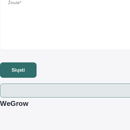
Siųsti
WeGrow