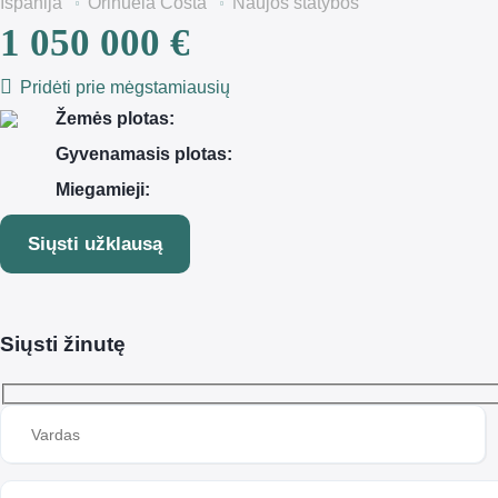
Ispanija
Orihuela Costa
Naujos statybos
1 050 000 €
Pridėti prie mėgstamiausių
Žemės plotas:
Gyvenamasis plotas:
Miegamieji:
Siųsti užklausą
Siųsti žinutę