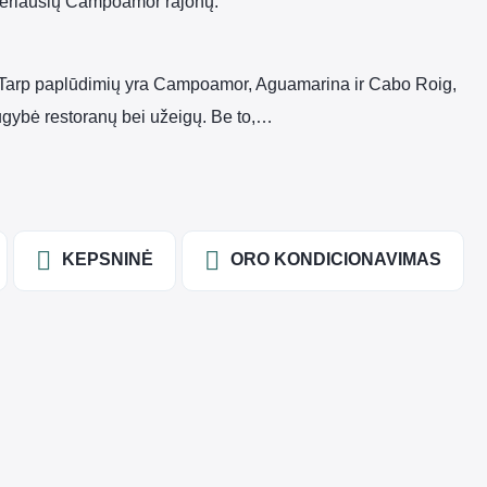
 geriausių Campoamor rajonų.
as. Tarp paplūdimių yra Campoamor, Aguamarina ir Cabo Roig,
ugybė restoranų bei užeigų. Be to,…
KEPSNINĖ
ORO KONDICIONAVIMAS