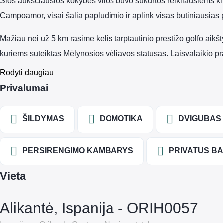
Šios aukščiausios kokybės vilos buvo sukurtos reikliausiems 
Campoamor, visai šalia paplūdimio ir aplink visas būtiniausias p
Mažiau nei už 5 km rasime kelis tarptautinio prestižo golfo ai
kuriems suteiktas Mėlynosios vėliavos statusas. Laisvalaikio 
Rodyti daugiau
Privalumai
ŠILDYMAS
DOMOTIKA
DVIGUBAS 
PERSIRENGIMO KAMBARYS
PRIVATUS B
Vieta
Alikantė, Ispanija - ORIH0057