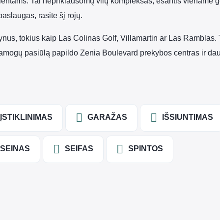
klientams. Tai nepriklausomų vilų kompleksas, esantis viename
aslaugas, rasite šį rojų.
kštynus, tokius kaip Las Colinas Golf, Villamartin ar Las Rambl
pramogų pasiūlą papildo Zenia Boulevard prekybos centras ir da
ĮSTIKLINIMAS
GARAŽAS
IŠSIUNTIMAS
ASEINAS
SEIFAS
SPINTOS