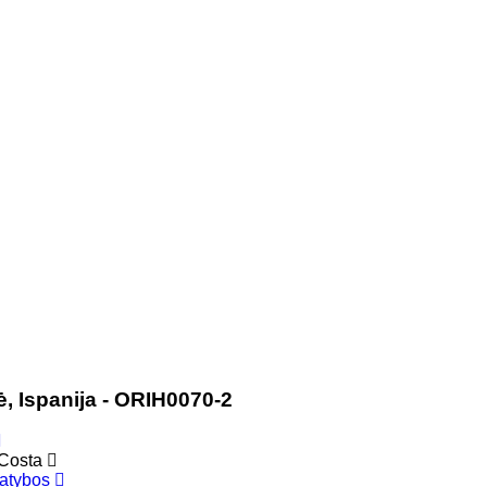
ė, Ispanija - ORIH0070-2
 Costa
tatybos