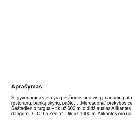
Aprašymas
Ši gyvenamoji vieta yra pėsčiomis nuo visų įmanomų pat
restoranų, bankų skyrių, pašto… „Mercadona” prekybos cen
Šeštadienio turgus – tik už 600 m, o didžiausias Alikantės
dangumi „C.C. La Zenia” – tik už 1000 m. Alikantės oro uo