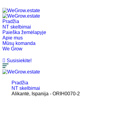
Pradžia
NT skelbimai
Paieška žemėlapyje
Apie mus
Mūsų komanda
We Grow
EN
Susisiekite!
Pradžia
NT skelbimai
Alikantė, Ispanija - ORIH0070-2