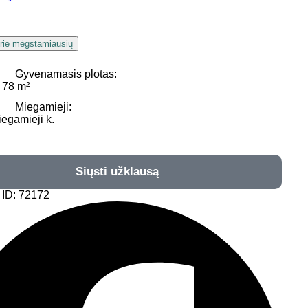
prie mėgstamiausių
Gyvenamasis plotas:
 78 m²
Miegamieji:
iegamieji k.
Siųsti užklausą
 ID: 72172