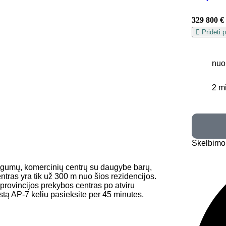
329 800 €
Pridėti 
nuo
2 m
Skelbimo
ogumų, komercinių centrų su daugybe barų,
tras yra tik už 300 m nuo šios rezidencijos.
 provincijos prekybos centras po atviru
stą AP-7 keliu pasieksite per 45 minutes.