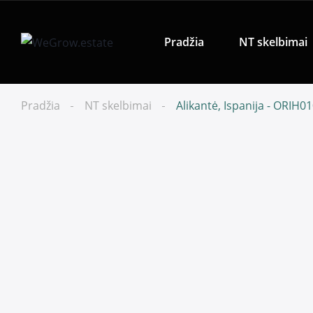
Pradžia
NT skelbimai
Pradžia
NT skelbimai
Alikantė, Ispanija - ORIH0