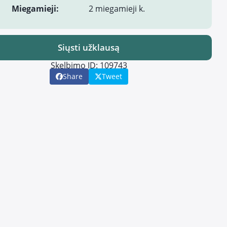
Miegamieji:
2 miegamieji k.
Siųsti užklausą
Skelbimo ID: 109743
Share
Tweet