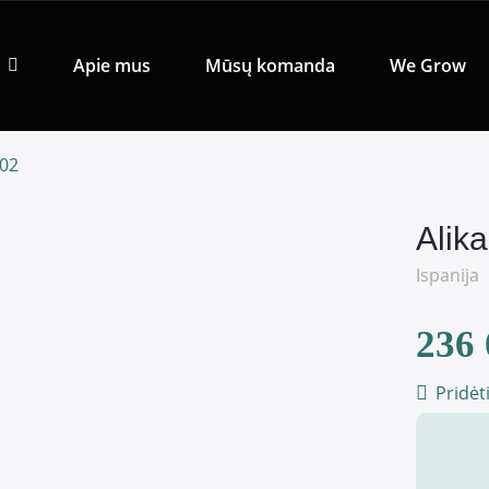
Apie mus
Mūsų komanda
We Grow
102
Alik
Ispanija
236 
Pridėt