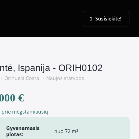
EN
Susisiekite!
antė, Ispanija - ORIH0102
Orihuela Costa
Naujos statybos
000 €
i prie mėgstamiausių
Gyvenamasis
nuo 72 m²
plotas: