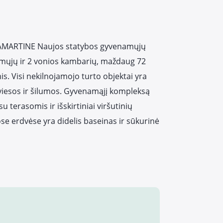
MARTINE Naujos statybos gyvenamųjų
amųjų ir 2 vonios kambarių, maždaug 72
s. Visi nekilnojamojo turto objektai yra
šviesos ir šilumos. Gyvenamąjį kompleksą
 terasomis ir išskirtiniai viršutinių
se erdvėse yra didelis baseinas ir sūkurinė