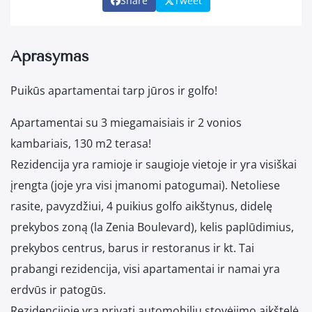
Share
Tweet
Aprašymas
Puikūs apartamentai tarp jūros ir golfo!
Apartamentai su 3 miegamaisiais ir 2 vonios
kambariais, 130 m2 terasa!
Rezidencija yra ramioje ir saugioje vietoje ir yra visiškai
įrengta (joje yra visi įmanomi patogumai). Netoliese
rasite, pavyzdžiui, 4 puikius golfo aikštynus, didelę
prekybos zoną (la Zenia Boulevard), kelis paplūdimius,
prekybos centrus, barus ir restoranus ir kt. Tai
prabangi rezidencija, visi apartamentai ir namai yra
erdvūs ir patogūs.
Rezidencijoje yra privati automobilių stovėjimo aikštelė