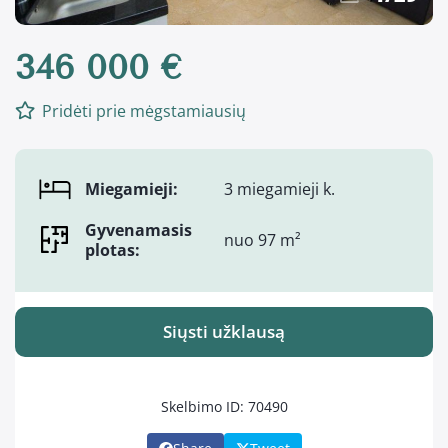
346 000 €
Pridėti prie mėgstamiausių
Miegamieji:
3 miegamieji k.
Gyvenamasis
nuo 97 m²
plotas:
Siųsti užklausą
Skelbimo ID: 70490