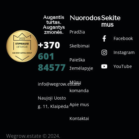
Nuorodos
Sekite
Augantis
turtas.
mus
Augantys
Pradžia
žmonės.
Facebook
+370
Skelbimai
Instagram
601
Paieška
84577
YouTube
žemėlapyje
Mūsų
info@wegrow.estate
komanda
Naujoji Uosto
Apie mus
g. 11, Klaipėda
Kontaktai
Wegrow.estate © 2024.