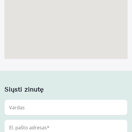
Siųsti žinutę