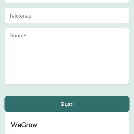
Siųsti
WeGrow