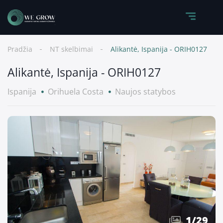
Pradžia
NT skelbimai
Alikantė, Ispanija - ORIH0127
Alikantė, Ispanija - ORIH0127
Ispanija
Orihuela Costa
Naujos statybos
1
/
29