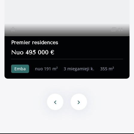
11
Premier residences
Nuo 495 000 €
Emba
nuo 191 m²
3 miegamieji k.
355 m²