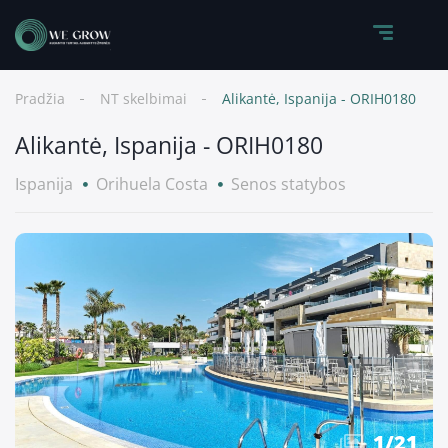
Pradžia
NT skelbimai
Alikantė, Ispanija - ORIH0180
Alikantė, Ispanija - ORIH0180
Ispanija
Orihuela Costa
Senos statybos
1
/
21