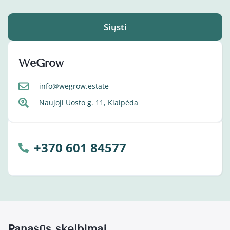
Siųsti
WeGrow
info@wegrow.estate
Naujoji Uosto g. 11, Klaipėda
+370 601 84577
Panašūs skelbimai