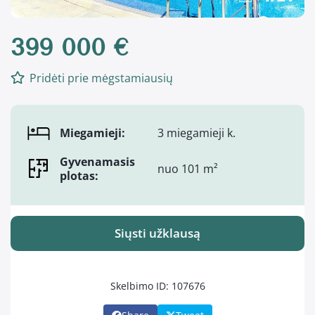
399 000 €
Pridėti prie mėgstamiausių
Miegamieji:
3 miegamieji k.
Gyvenamasis
nuo 101 m²
plotas:
Siųsti užklausą
Skelbimo ID: 107676