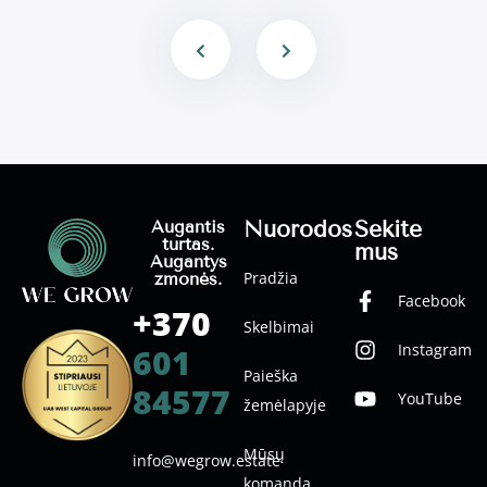
Nuorodos
Sekite
Augantis
turtas.
mus
Augantys
Pradžia
žmonės.
Facebook
+370
Skelbimai
Instagram
601
Paieška
84577
YouTube
žemėlapyje
Mūsų
info@wegrow.estate
komanda