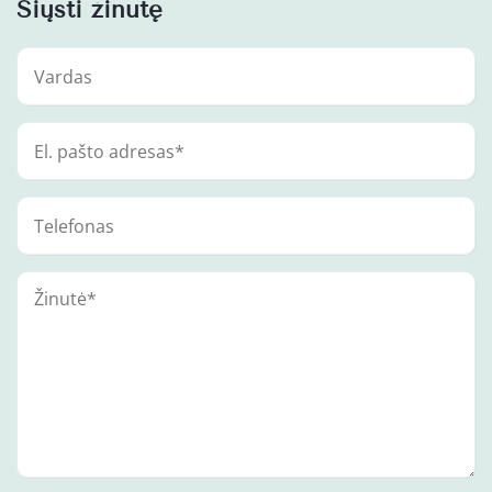
Siųsti žinutę