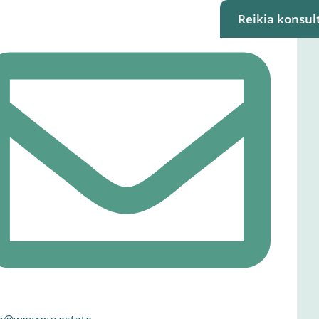
Reikia konsult