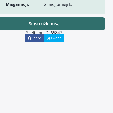
Miegamieji:
2 miegamieji k.
Siųsti užklausą
Skelbimo ID: 65847
Share
Tweet