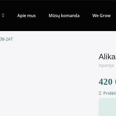
Apie mus
Mūsų komanda
We Grow
238-2AT
Alik
Ispanija
420 
Pridėt