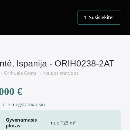
EN
Susisiekite!
antė, Ispanija - ORIH0238-2AT
Orihuela Costa
Naujos statybos
000 €
i prie mėgstamiausių
Gyvenamasis
nuo 123 m²
plotas: