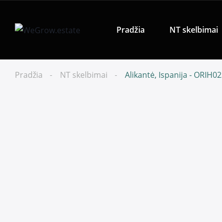
Pradžia
NT skelbimai
Pradžia
NT skelbimai
Alikantė, Ispanija - ORIH0