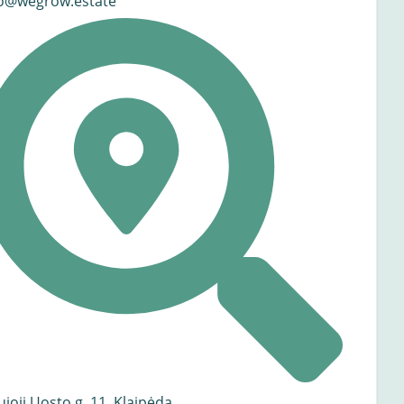
fo@wegrow.estate
joji Uosto g. 11, Klaipėda