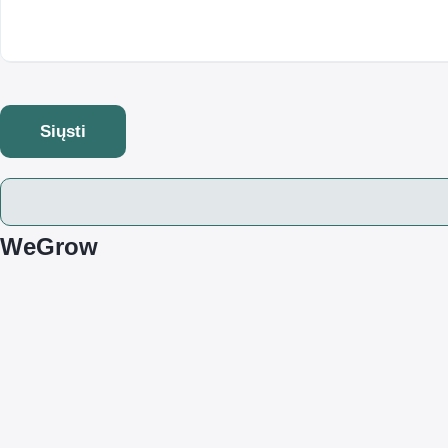
Siųsti
WeGrow