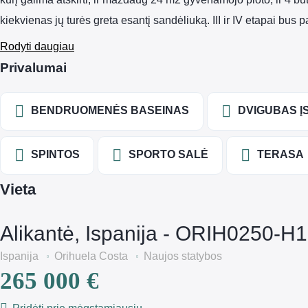
kiekvienas jų turės greta esantį sandėliuką. III ir IV etapai bus
Rodyti daugiau
Privalumai
BENDRUOMENĖS BASEINAS
DVIGUBAS Į
SPINTOS
SPORTO SALĖ
TERASA
Vieta
Alikantė, Ispanija - ORIH0250-H1
Ispanija
Orihuela Costa
Naujos statybos
265 000 €