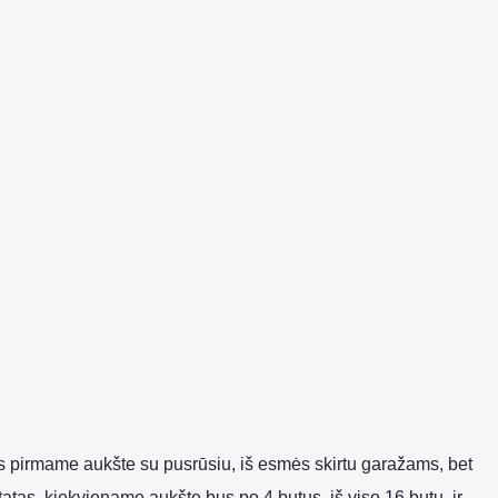
bus pirmame aukšte su pusrūsiu, iš esmės skirtu garažams, bet
tatas, kiekviename aukšte bus po 4 butus, iš viso 16 butų, ir