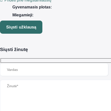
Pridėti prie mėgstamiausių
Gyvenamasis plotas:
Miegamieji:
Siųsti užklausą
Siųsti žinutę