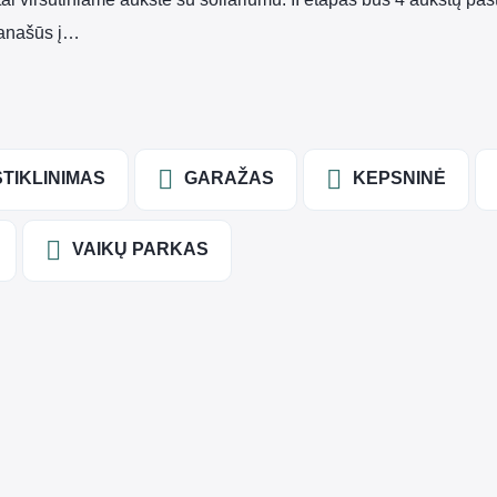
 panašūs į…
STIKLINIMAS
GARAŽAS
KEPSNINĖ
VAIKŲ PARKAS