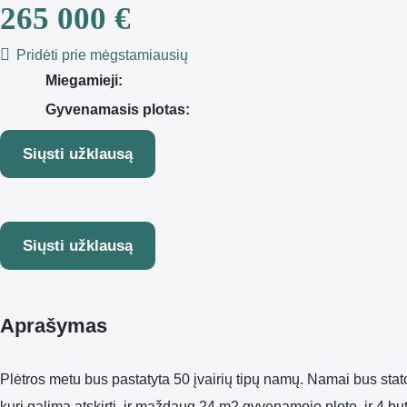
265 000 €
Pridėti prie mėgstamiausių
Miegamieji:
Gyvenamasis plotas:
Siųsti užklausą
Siųsti užklausą
Aprašymas
Plėtros metu bus pastatyta 50 įvairių tipų namų. Namai bus stat
kurį galima atskirti, ir maždaug 24 m2 gyvenamojo ploto, ir 4 bu