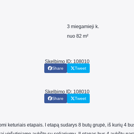
3 miegamieji k.
nuo 82 m²
Skelbimo ID: 108010
Share
Tweet
Skelbimo ID: 108010
Share
Tweet
omi keturiais etapais. I etapą sudarys 8 butų grupė, iš kurių 4 
tai viršutiniame aukšte su soliariumu. II etapas bus 4 aukštų pas