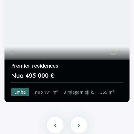
11
Premier residences
Nuo 495 000 €
Emba
nuo 191 m²
3 miegamieji k.
355 m²