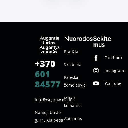
Nuorodos
Sekite
Augantis
turtas.
mus
Augantys
Pradžia
žmonės.
Facebook
+370
Skelbimai
Instagram
601
Paieška
84577
YouTube
žemėlapyje
Mūsų
info@wegrow.estate
komanda
Naujoji Uosto
Apie mus
g. 11, Klaipėda