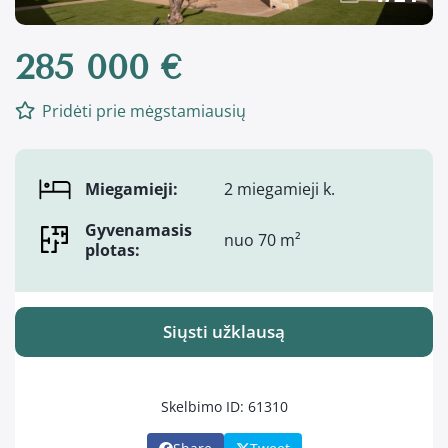
285 000 €
Pridėti prie mėgstamiausių
Miegamieji:
2 miegamieji k.
Gyvenamasis
nuo 70 m²
plotas:
Siųsti užklausą
Skelbimo ID: 61310