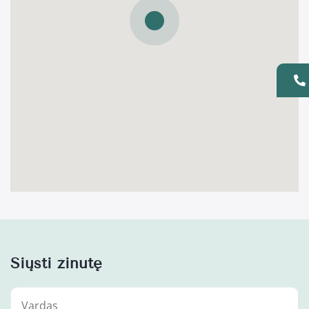
Siųsti žinutę