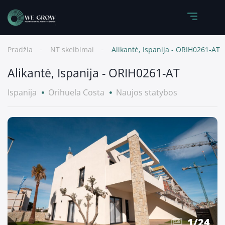
Pradžia
NT skelbimai
Alikantė, Ispanija - ORIH0261-AT
Alikantė, Ispanija - ORIH0261-AT
Ispanija
Orihuela Costa
Naujos statybos
1
/
24