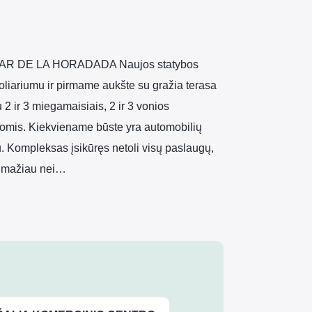
 DE LA HORADADA Naujos statybos
oliariumu ir pirmame aukšte su gražia terasa
u 2 ir 3 miegamaisiais, 2 ir 3 vonios
intomis. Kiekviename būste yra automobilių
 Kompleksas įsikūręs netoli visų paslaugų,
r mažiau nei…