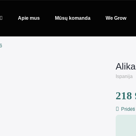
Apie mus
Mūsų komanda
We Grow
6
Alika
Ispanija
218 
Pridėti