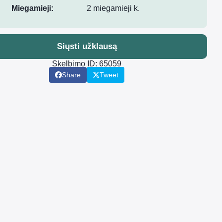
Miegamieji:
2 miegamieji k.
Siųsti užklausą
Skelbimo ID: 65059
Share
Tweet