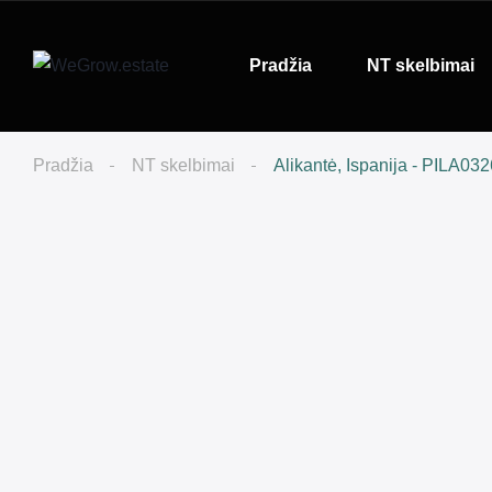
Pradžia
NT skelbimai
Pradžia
NT skelbimai
Alikantė, Ispanija - PILA032