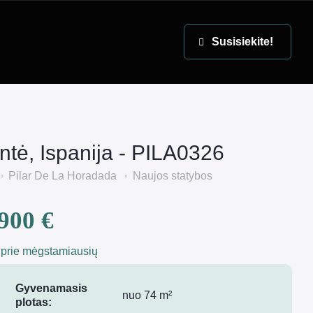
EN
Susisiekite!
ntė, Ispanija - PILA0326
Pilar De La Horadada
Naujos statybos
900 €
 prie mėgstamiausių
Gyvenamasis
nuo 74 m²
plotas: