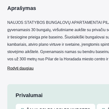
Aprašymas
NAUJOS STATYBOS BUNGALOVŲ APARTAMENTAI PILAR
gyvenamasis 30 bungalų, viršutiniame aukšte su privačiu s
ir tiesiogine prieiga prie baseino. Šiuolaikiški bungalovai s
kambariais, atviro plano virtuve ir svetaine, įrengtomis sp
stovėjimo aikštelė. Gyvenamasis namas su bendru baseinu.
vos už 300 metrų nuo Pilar de la Horadada miesto centro i
Rodyti daugiau
Privalumai