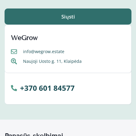
Siųsti
WeGrow
info@wegrow.estate
Naujoji Uosto g. 11, Klaipėda
+370 601 84577
Panašūs skelbimai