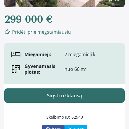
299 000 €
Pridėti prie mėgstamiausių
Miegamieji:
2 miegamieji k.
Gyvenamasis
nuo 66 m²
plotas:
Siųsti užklausą
Skelbimo ID: 62940