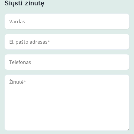
Siųsti žinutę