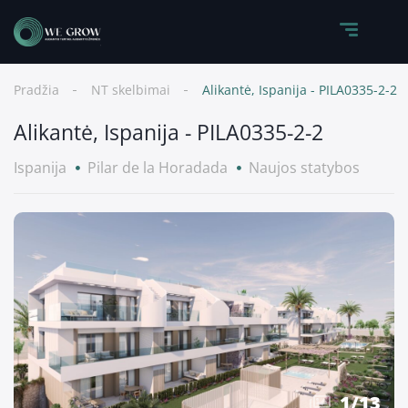
Pradžia
NT skelbimai
Alikantė, Ispanija - PILA0335-2-2
Alikantė, Ispanija - PILA0335-2-2
Ispanija
Pilar de la Horadada
Naujos statybos
1
/
13