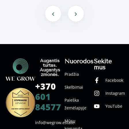
Nuorodos
Sekite
Augantis
turtas.
mus
Augantys
Pradžia
žmonės.
Facebook
+370
Skelbimai
Instagram
601
Paieška
84577
YouTube
žemėlapyje
Mūsų
info@wegrow.estate
komanda