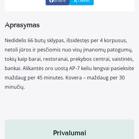
Share
Tweet
Aprašymas
Nedidelis 66 butų sklypas, išsidėstęs per 4 korpusus,
netoli jūros ir pėsčiomis nuo visų įmanomų patogumų,
tokių kaip barai, restoranai, prekybos centrai, vaistinės,
bankai. Alikantės oro uostą AP-7 keliu lengvai pasieksite
maždaug per 45 minutes. Kovera – maždaug per 30
minučių.
Privalumai