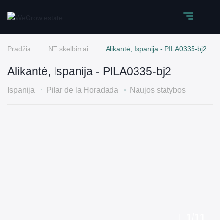
Pradžia
NT skelbimai
Alikantė, Ispanija - PILA0335-bj2
Alikantė, Ispanija - PILA0335-bj2
Ispanija
Pilar de la Horadada
Naujos statybos
1
/
11