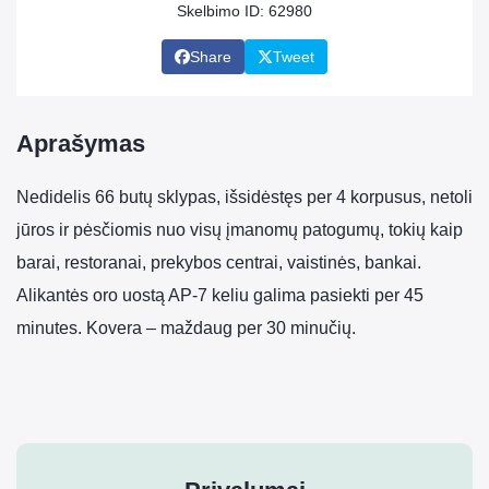
Skelbimo ID: 62980
Share
Tweet
Aprašymas
Nedidelis 66 butų sklypas, išsidėstęs per 4 korpusus, netoli
jūros ir pėsčiomis nuo visų įmanomų patogumų, tokių kaip
barai, restoranai, prekybos centrai, vaistinės, bankai.
Alikantės oro uostą AP-7 keliu galima pasiekti per 45
minutes. Kovera – maždaug per 30 minučių.