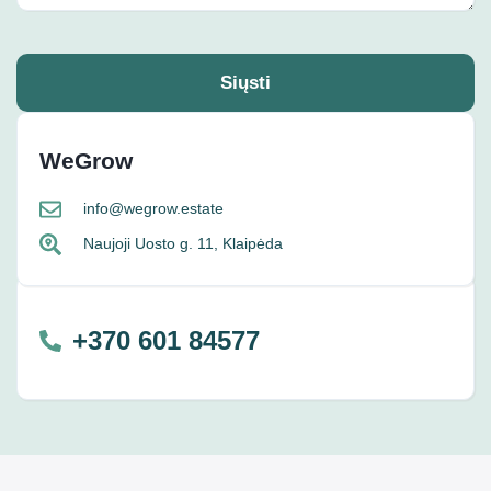
Siųsti
WeGrow
info@wegrow.estate
Naujoji Uosto g. 11, Klaipėda
+370 601 84577