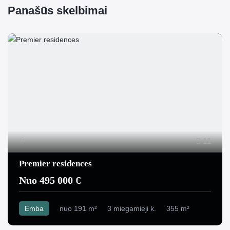
Panašūs skelbimai
11
Premier residences
Nuo 495 000 €
Emba
nuo 191 m²
3 miegamieji k.
355 m²