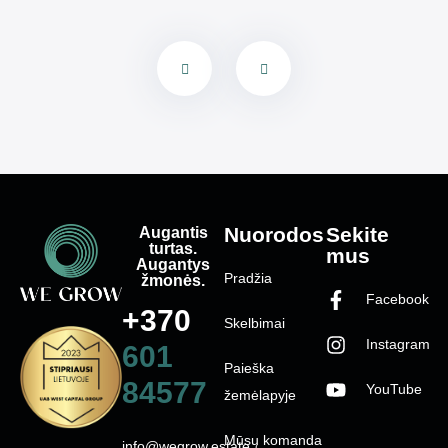
Augantis
Nuorodos
Sekite
turtas.
mus
Augantys
Pradžia
žmonės.
Facebook
+370
Skelbimai
Instagram
601
Paieška
84577
YouTube
žemėlapyje
Mūsų komanda
info@wegrow.estate