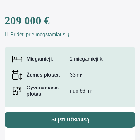
209 000 €
Pridėti prie mėgstamiausių
Miegamieji:
2 miegamieji k.
Žemės plotas:
33 m²
Gyvenamasis
nuo 66 m²
plotas:
Siųsti užklausą