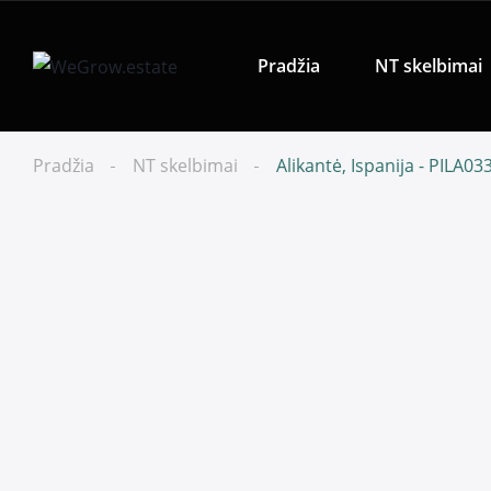
Pradžia
NT skelbimai
Pradžia
NT skelbimai
Alikantė, Ispanija - PILA0