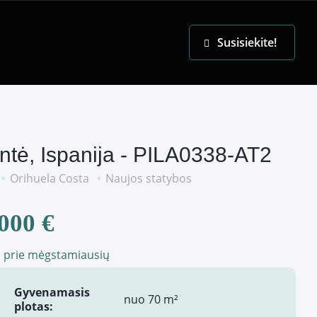
EN
Susisiekite!
antė, Ispanija - PILA0338-AT2
Orihuela Costa
Naujos statybos
000 €
i prie mėgstamiausių
Gyvenamasis
nuo 70 m²
plotas: