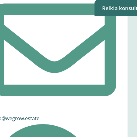
Reikia konsult
fo@wegrow.estate