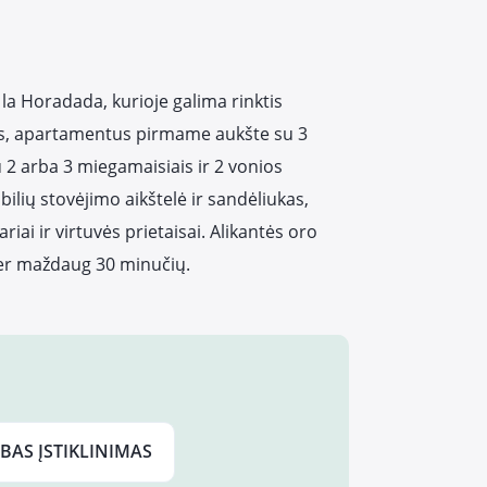
la Horadada, kurioje galima rinktis
is, apartamentus pirmame aukšte su 3
 2 arba 3 miegamaisiais ir 2 vonios
ių stovėjimo aikštelė ir sandėliukas,
riai ir virtuvės prietaisai. Alikantės oro
per maždaug 30 minučių.
BAS ĮSTIKLINIMAS