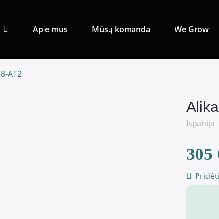
Apie mus
Mūsų komanda
We Grow
338-AT2
Alik
Ispanija
305 
Pridėt