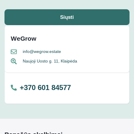
Siųsti
WeGrow
info@wegrow.estate
Naujoji Uosto g. 11, Klaipėda
+370 601 84577