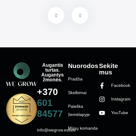
Augantis
Nuorodos
Sekite
turtas.
mus
Augantys
Pradžia
žmonės.
Facebook
+370
Skelbimai
Instagram
601
Paieška
84577
YouTube
žemėlapyje
Mūsų komanda
info@wegrow.estate