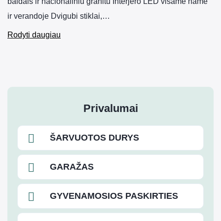
baldais ir nacionaliniu granitu Interjero LED visame name
ir verandoje Dvigubi stiklai,…
Rodyti daugiau
Privalumai
ŠARVUOTOS DURYS
GARAŽAS
GYVENAMOSIOS PASKIRTIES