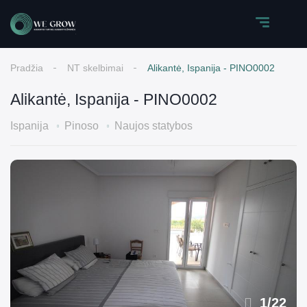
Pradžia
NT skelbimai
Alikantė, Ispanija - PINO0002
Alikantė, Ispanija - PINO0002
Ispanija
Pinoso
Naujos statybos
1
/
22