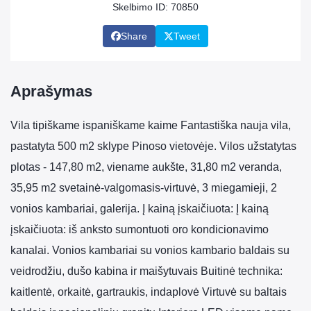
Skelbimo ID: 70850
Share
Tweet
Aprašymas
Vila tipiškame ispaniškame kaime Fantastiška nauja vila,
pastatyta 500 m2 sklype Pinoso vietovėje. Vilos užstatytas
plotas - 147,80 m2, viename aukšte, 31,80 m2 veranda,
35,95 m2 svetainė-valgomasis-virtuvė, 3 miegamieji, 2
vonios kambariai, galerija. Į kainą įskaičiuota: Į kainą
įskaičiuota: iš anksto sumontuoti oro kondicionavimo
kanalai. Vonios kambariai su vonios kambario baldais su
veidrodžiu, dušo kabina ir maišytuvais Buitinė technika:
kaitlentė, orkaitė, gartraukis, indaplovė Virtuvė su baltais