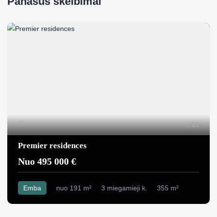
Panašūs skelbimai
11
Premier residences
Nuo 495 000 €
Emba
nuo 191 m²
3 miegamieji k.
355 m²