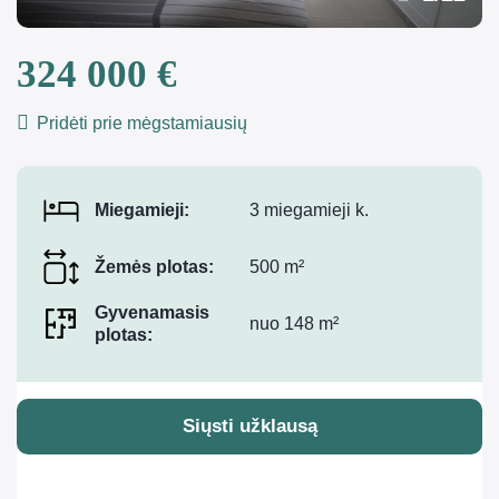
324 000 €
Pridėti prie mėgstamiausių
Miegamieji:
3 miegamieji k.
Žemės plotas:
500 m²
Gyvenamasis
nuo 148 m²
plotas:
Siųsti užklausą