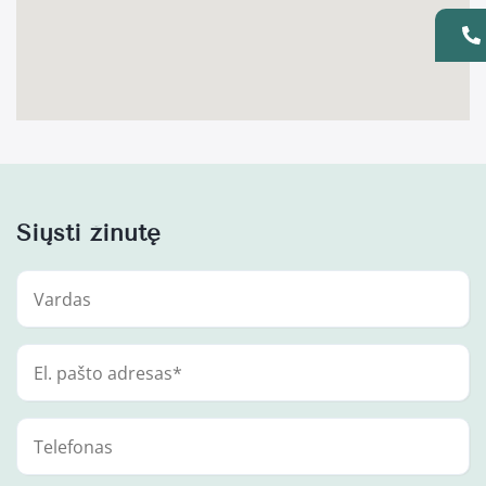
Siųsti žinutę