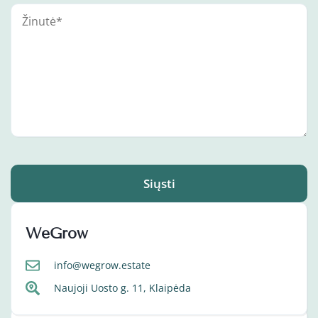
Siųsti
WeGrow
info@wegrow.estate
Naujoji Uosto g. 11, Klaipėda