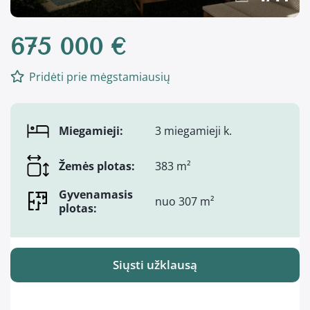
675 000 €
Pridėti prie mėgstamiausių
Miegamieji:
3 miegamieji k.
Žemės plotas:
383 m²
Gyvenamasis
nuo 307 m²
plotas:
Siųsti užklausą