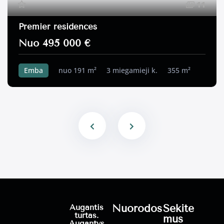
11
Premier residences
Nuo 495 000 €
Emba
nuo 191 m²
3 miegamieji k.
355 m²
Nuorodos
Sekite
Augantis
turtas.
mus
Augantys