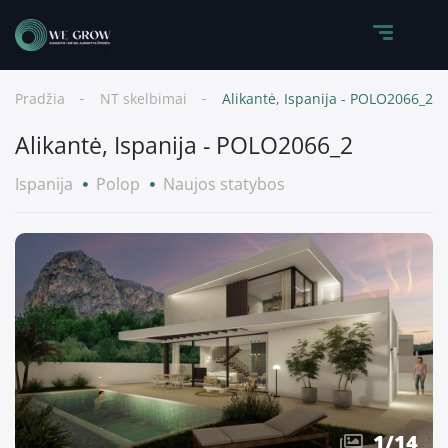
Pradžia
NT skelbimai
Alikantė, Ispanija - POLO2066_2
Alikantė, Ispanija - POLO2066_2
Ispanija
Polop
Naujos statybos
1
/
14