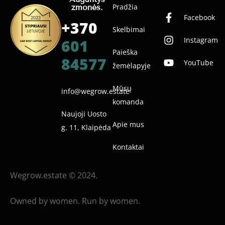
Pradžia
žmonės.
Facebook
+370
Skelbimai
Instagram
601
Paieška
84577
YouTube
žemėlapyje
Mūsų
info@wegrow.estate
komanda
Naujoji Uosto
Apie mus
g. 11, Klaipėda
Kontaktai
Wegrow.estate © 2024.
Owned by women. Run by women.