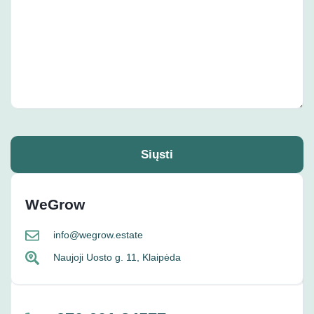
Siųsti
WeGrow
info@wegrow.estate
Naujoji Uosto g. 11, Klaipėda