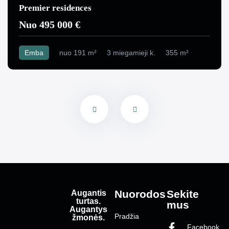
Premier residences
Nuo 495 000 €
Emba
nuo 191 m²
3 miegamieji k.
355 m²
Augantis
Nuorodos
Sekite
turtas.
mus
Augantys
Pradžia
žmonės.
Facebook