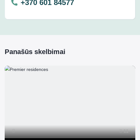
+370 601 84577
Panašūs skelbimai
11