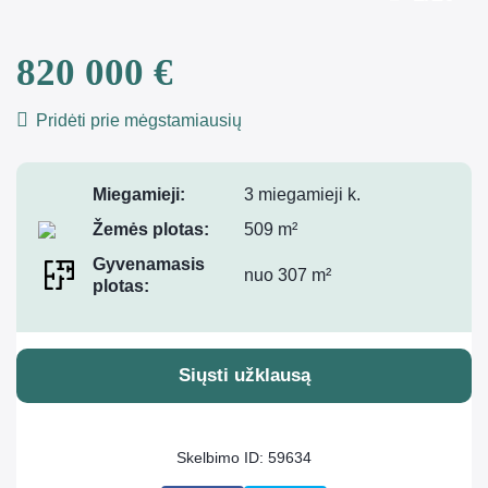
820 000 €
Pridėti prie mėgstamiausių
Miegamieji:
3 miegamieji k.
Žemės plotas:
509 m²
Gyvenamasis
nuo 307 m²
plotas:
Siųsti užklausą
Skelbimo ID: 59634