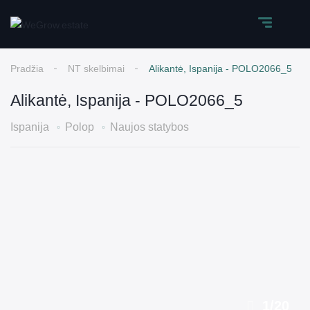
Pradžia
NT skelbimai
Alikantė, Ispanija - POLO2066_5
Alikantė, Ispanija - POLO2066_5
Ispanija
Polop
Naujos statybos
1
/
20