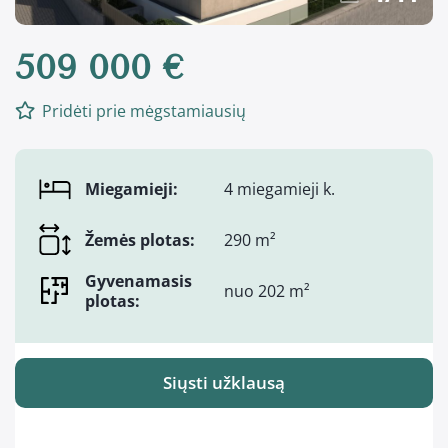
509 000 €
Pridėti prie mėgstamiausių
Miegamieji:
4 miegamieji k.
Žemės plotas:
290 m²
Gyvenamasis
nuo 202 m²
plotas:
Siųsti užklausą