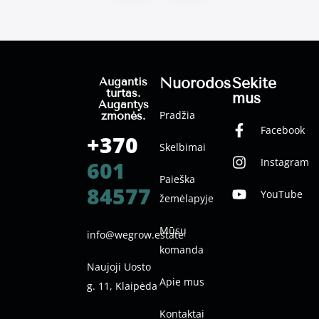
Nuorodos
Sekite
Augantis
turtas.
mus
Augantys
Pradžia
žmonės.
Facebook
+370
Skelbimai
Instagram
601
Paieška
84577
YouTube
žemėlapyje
Mūsų
info@wegrow.estate
komanda
Naujoji Uosto
Apie mus
g. 11, Klaipėda
Kontaktai