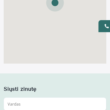
Siųsti žinutę