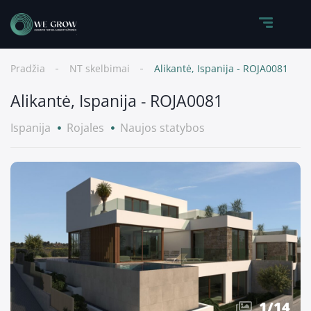
Pradžia
NT skelbimai
Alikantė, Ispanija - ROJA0081
Alikantė, Ispanija - ROJA0081
Ispanija
Rojales
Naujos statybos
1
/
14