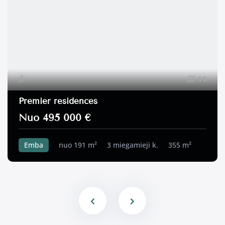
11
Premier residences
Nuo 495 000 €
Emba
nuo 191 m²
3 miegamieji k.
355 m²