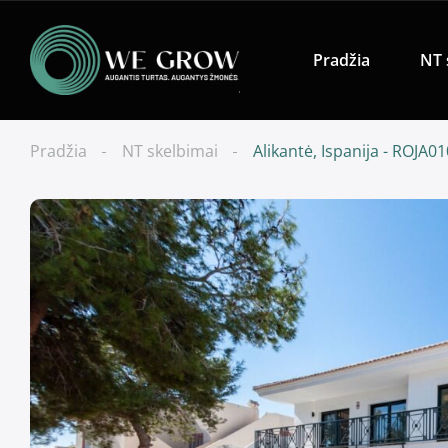
Pradžia
NT 
Pradžia
NT skelbimai
Alikantė, Ispanija - ROJA0