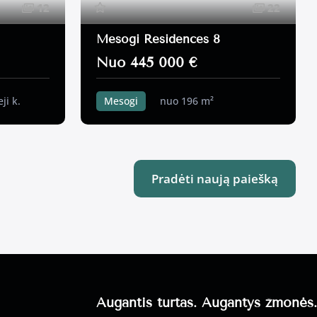
12
22
Mesogi Residences 8
Nuo 445 000 €
ji k.
Mesogi
nuo 196 m²
3 miegamieji k.
Pradėti naują paiešką
Augantis turtas. Augantys žmonės.