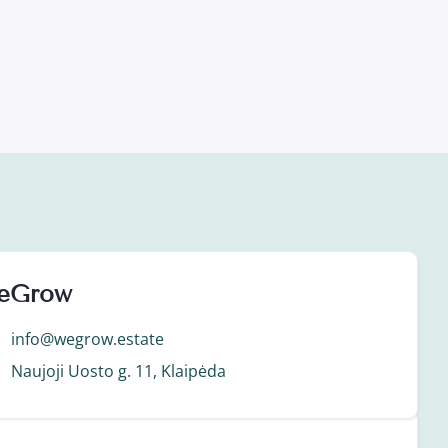
eGrow
info@wegrow.estate
Naujoji Uosto g. 11, Klaipėda