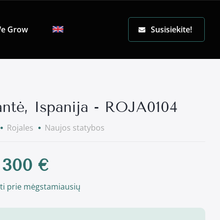
EN
e Grow
Susisiekite!
antė, Ispanija - ROJA0104
Rojales
Naujos statybos
 300 €
ti prie mėgstamiausių