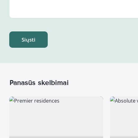
Siųsti
Panašūs skelbimai