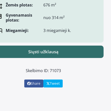
Žemės plotas:
676 m²
Gyvenamasis
nuo 314 m²
plotas:
Miegamieji:
3 miegamieji k.
Siųsti užklausą
Skelbimo ID: 71073
Share
Tweet