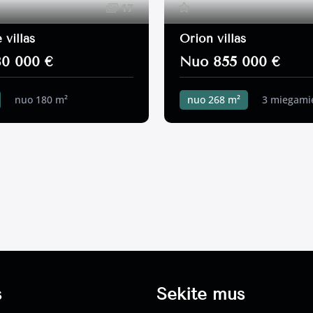
17
 villas
Orion villas
0 000 €
Nuo 855 000 €
nuo 180 m²
nuo 268 m²
3 miegamie
ji k.
420 m²
410 m²
s
Sekite mus