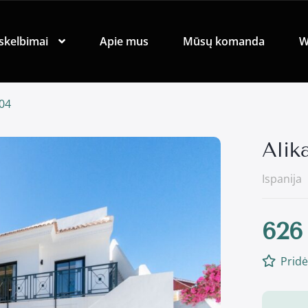
skelbimai
Apie mus
Mūsų komanda
W
104
Alik
Ispanija
626
Pridė