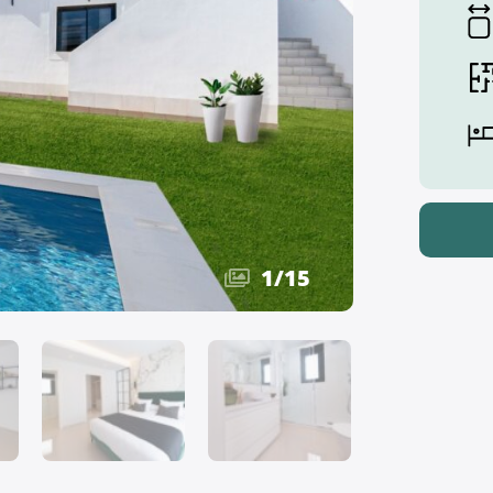
1
/
15