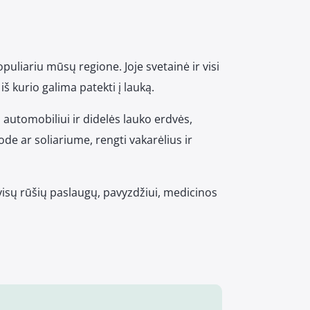
puliariu mūsų regione. Joje svetainė ir visi
iš kurio galima patekti į lauką.
ų automobiliui ir didelės lauko erdvės,
de ar soliariume, rengti vakarėlius ir
isų rūšių paslaugų, pavyzdžiui, medicinos