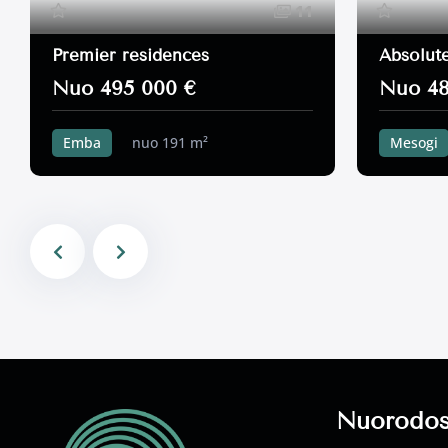
11
Premier residences
Absolute
Nuo 495 000 €
Nuo 48
Emba
nuo 191 m²
Mesogi
3 miegamieji k.
355 m²
3 miegamie
Nuorodo