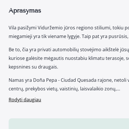
Aprašymas
Vila pasižymi Viduržemio jūros regiono stiliumi, tokiu po
miegamieji yra tik viename lygyje. Taip pat yra pusrūsis, 
Be to, čia yra privati automobilių stovėjimo aikštelė jūs
kuriose galėsite mėgautis nuostabiu klimatu terasoje, so
kepsnines su draugais.
Namas yra Doña Pepa - Ciudad Quesada rajone, netoli v
centrų, prekybos vietų, vaistinių, laisvalaikio zonų,…
Rodyti daugiau