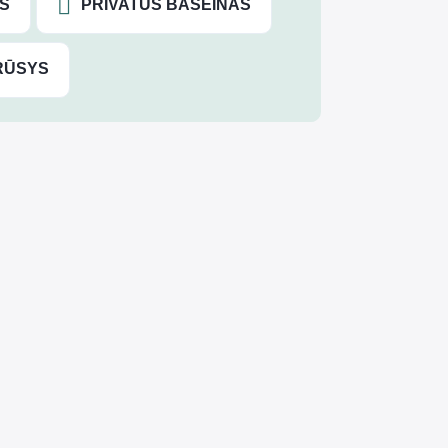
S
PRIVATUS BASEINAS
RŪSYS