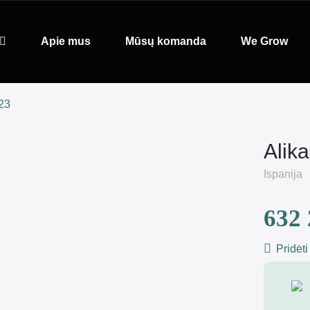
Apie mus
Mūsų komanda
We Grow
123
Alik
Ispanija
632 
Pridėti