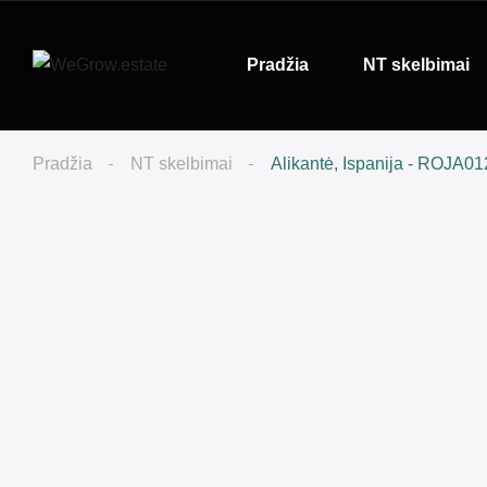
Pradžia
NT skelbimai
Pradžia
NT skelbimai
Alikantė, Ispanija - ROJA0