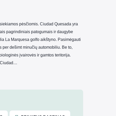
asiekiamos pėsčiomis. Ciudad Quesada yra
sais pagrindiniais patogumais ir daugybe
 šalia La Marquesa golfo aikštyno. Pasimėgauti
 per dešimt minučių automobiliu. Be to,
ologinės įvairovės ir gamtos teritorija.
ęs Ciudad…