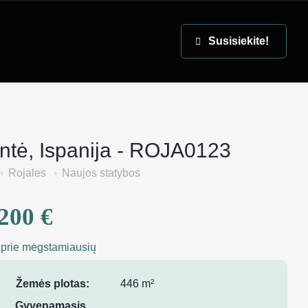
EN
Susisiekite!
antė, Ispanija - ROJA0123
Rojales
Naujos statybos
200 €
 prie mėgstamiausių
Žemės plotas:
446 m²
Gyvenamasis