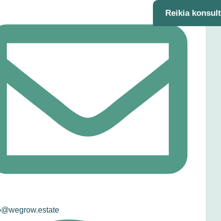
Reikia konsul
o@wegrow.estate