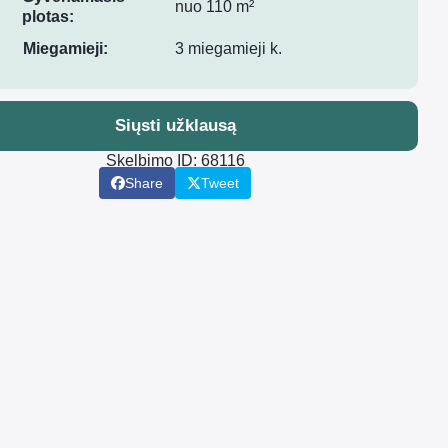
nuo 110 m²
plotas:
Miegamieji:
3 miegamieji k.
Siųsti užklausą
Skelbimo ID: 68116
Share
Tweet