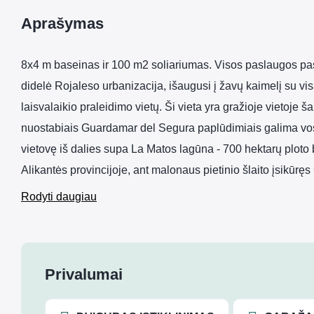
Aprašymas
8x4 m baseinas ir 100 m2 soliariumas. Visos paslaugos p
didelė Rojaleso urbanizacija, išaugusi į žavų kaimelį su vi
laisvalaikio praleidimo vietų. Ši vieta yra gražioje vietoje
nuostabiais Guardamar del Segura paplūdimiais galima vos
vietovę iš dalies supa La Matos lagūna - 700 hektarų ploto bi
Alikantės provincijoje, ant malonaus pietinio šlaito įsikūr
Rodyti daugiau
Privalumai