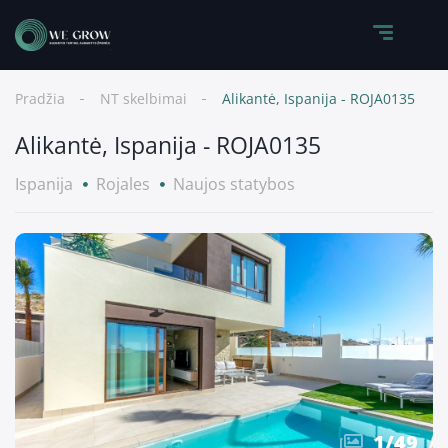
Pradžia
NT skelbimai
Alikantė, Ispanija - ROJA0135
Alikantė, Ispanija - ROJA0135
Ispanija
Rojales
Naujos statybos
1
/
49