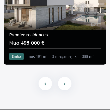
11
Premier residences
Nuo 495 000 €
Emba
nuo 191 m²
3 miegamieji k.
355 m²