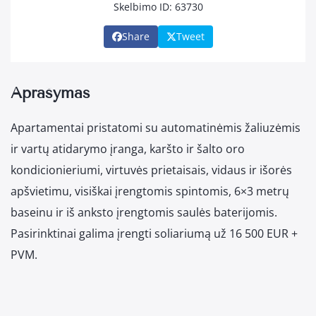
Skelbimo ID: 63730
Share
Tweet
Aprašymas
Apartamentai pristatomi su automatinėmis žaliuzėmis
ir vartų atidarymo įranga, karšto ir šalto oro
kondicionieriumi, virtuvės prietaisais, vidaus ir išorės
apšvietimu, visiškai įrengtomis spintomis, 6×3 metrų
baseinu ir iš anksto įrengtomis saulės baterijomis.
Pasirinktinai galima įrengti soliariumą už 16 500 EUR +
PVM.