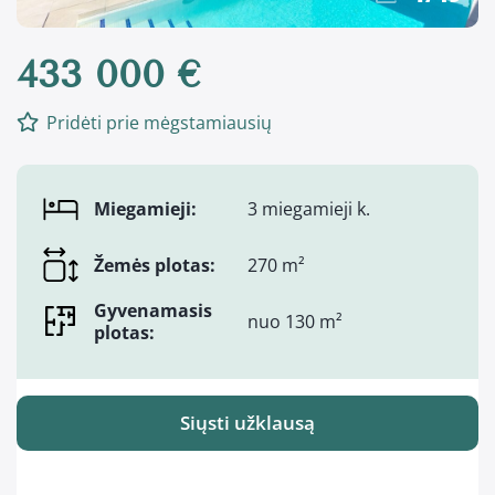
433 000 €
Pridėti prie mėgstamiausių
Miegamieji:
3 miegamieji k.
Žemės plotas:
270 m²
Gyvenamasis
nuo 130 m²
plotas:
Siųsti užklausą