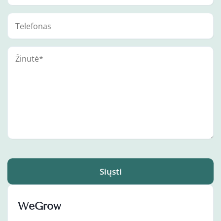
Siųsti
WeGrow