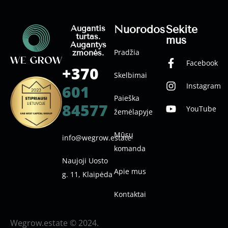
Nuorodos
Sekite
Augantis
turtas.
mus
Augantys
Pradžia
žmonės.
Facebook
+370
Skelbimai
Instagram
601
Paieška
84577
YouTube
žemėlapyje
Mūsų
info@wegrow.estate
komanda
Naujoji Uosto
Apie mus
g. 11, Klaipėda
Kontaktai
Wegrow.estate © 2024.