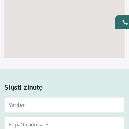
Siųsti žinutę