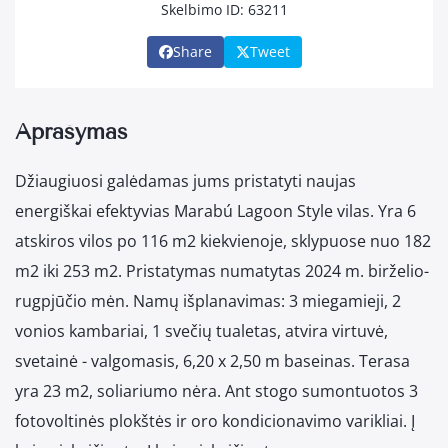
Skelbimo ID: 63211
Share
Tweet
Aprašymas
Džiaugiuosi galėdamas jums pristatyti naujas
energiškai efektyvias Marabú Lagoon Style vilas. Yra 6
atskiros vilos po 116 m2 kiekvienoje, sklypuose nuo 182
m2 iki 253 m2. Pristatymas numatytas 2024 m. birželio-
rugpjūčio mėn. Namų išplanavimas: 3 miegamieji, 2
vonios kambariai, 1 svečių tualetas, atvira virtuvė,
svetainė - valgomasis, 6,20 x 2,50 m baseinas. Terasa
yra 23 m2, soliariumo nėra. Ant stogo sumontuotos 3
fotovoltinės plokštės ir oro kondicionavimo varikliai. Į