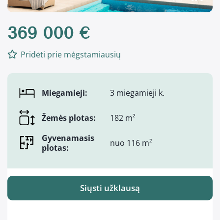
369 000 €
Pridėti prie mėgstamiausių
Miegamieji:
3 miegamieji k.
Žemės plotas:
182 m²
Gyvenamasis
nuo 116 m²
plotas:
Siųsti užklausą