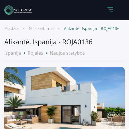
Pradžia
NT skelbimai
Alikantė, Ispanija - ROJA0136
Alikantė, Ispanija - ROJA0136
Ispanija
Rojales
Naujos statybos
1
/
7