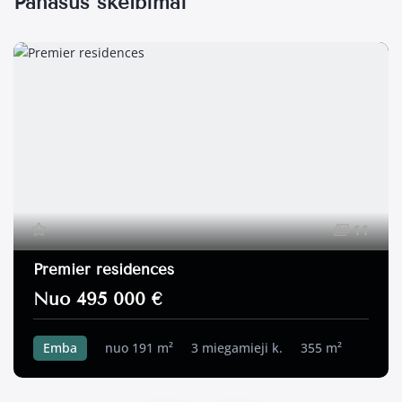
Panašūs skelbimai
11
Premier residences
Nuo 495 000 €
Emba
nuo 191 m²
3 miegamieji k.
355 m²