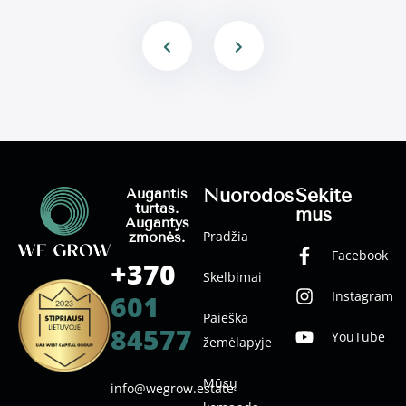
Nuorodos
Sekite
Augantis
turtas.
mus
Augantys
Pradžia
žmonės.
Facebook
+370
Skelbimai
Instagram
601
Paieška
84577
YouTube
žemėlapyje
Mūsų
info@wegrow.estate