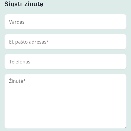
Siųsti žinutę