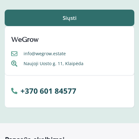
Siųsti
WeGrow
info@wegrow.estate
Naujoji Uosto g. 11, Klaipėda
+370 601 84577