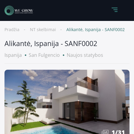
Pradžia
NT skelbimai
Alikantė, Ispanija - SANF0002
Alikantė, Ispanija - SANF0002
Ispanija
San Fulgencio
Naujos statybos
1
/
31