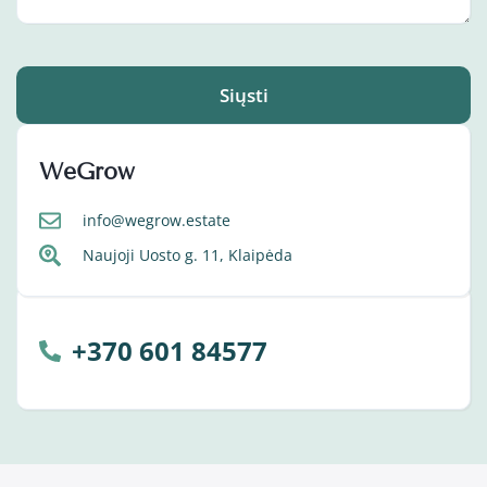
Siųsti
WeGrow
info@wegrow.estate
Naujoji Uosto g. 11, Klaipėda
+370 601 84577