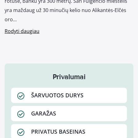
rotuše, banku yra 300 metrų. San Fulgencio miestelis
yra maždaug už 30 minučių kelio nuo Alikantės-Elčės
oro…
Rodyti daugiau
Privalumai
ŠARVUOTOS DURYS
GARAŽAS
PRIVATUS BASEINAS