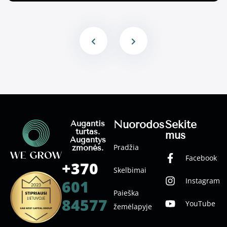
Nuorodos
Sekite
Augantis
turtas.
mus
Augantys
Pradžia
žmonės.
Facebook
+370
Skelbimai
Instagram
601
Paieška
84577
YouTube
žemėlapyje