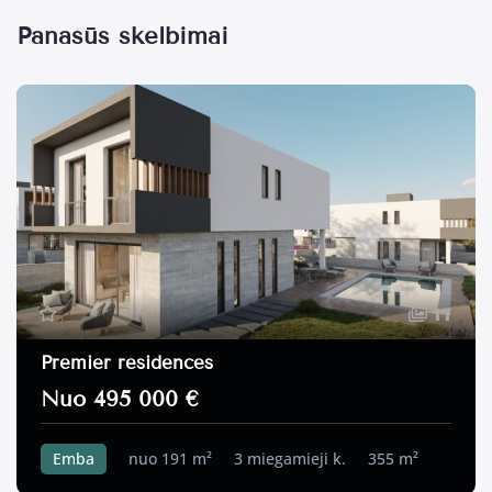
Panašūs skelbimai
11
Premier residences
Nuo 495 000 €
Emba
nuo 191 m²
3 miegamieji k.
355 m²