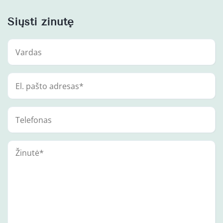
Siųsti žinutę