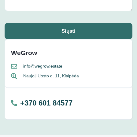
Siųsti
WeGrow
info@wegrow.estate
Naujoji Uosto g. 11, Klaipėda
+370 601 84577