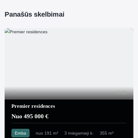
Panašūs skelbimai
11
Premier residences
Nuo 495 000 €
Emba
nuo 191 m²
3 miegamieji k.
355 m²