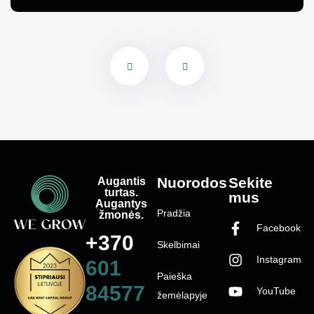
Augantis
Nuorodos
Sekite
turtas.
mus
Augantys
Pradžia
žmonės.
Facebook
+370
Skelbimai
Instagram
601
Paieška
84577
YouTube
žemėlapyje