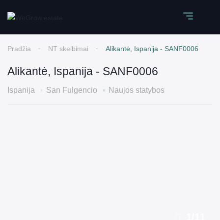
Pradžia
NT skelbimai
Alikantė, Ispanija - SANF0006
Alikantė, Ispanija - SANF0006
Ispanija
San Fulgencio
Naujos statybos
1
/
11