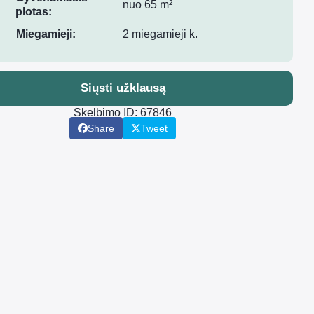
nuo 65 m²
plotas:
Miegamieji:
2 miegamieji k.
Siųsti užklausą
Skelbimo ID: 67846
Share
Tweet