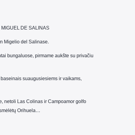
MIGUEL DE SALINAS
 Migelio del Salinase.
ai bungaluose, pirmame aukšte su privačiu
aseinais suaugusiesiems ir vaikams,
, netoli Las Colinas ir Campoamor golfo
i smėlėtų Orihuela…