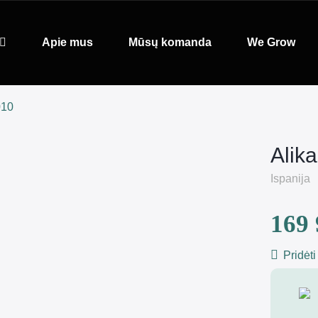
Apie mus
Mūsų komanda
We Grow
010
Alik
Ispanija
169 
Pridėti