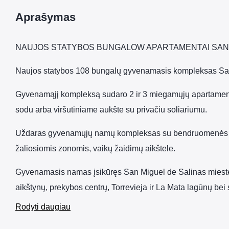
Aprašymas
NAUJOS STATYBOS BUNGALOW APARTAMENTAI SAN 
Naujos statybos 108 bungalų gyvenamasis kompleksas San
Gyvenamąjį kompleksą sudaro 2 ir 3 miegamųjų apartament
sodu arba viršutiniame aukšte su privačiu soliariumu.
Uždaras gyvenamųjų namų kompleksas su bendruomenės b
žaliosiomis zonomis, vaikų žaidimų aikštele.
Gyvenamasis namas įsikūręs San Miguel de Salinas mieste
aikštynų, prekybos centrų, Torrevieja ir La Mata lagūnų be
Rodyti daugiau