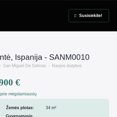
EN
Susisiekite!
antė, Ispanija - SANM0010
San Miguel De Salinas
Naujos statybos
900 €
 prie mėgstamiausių
Žemės plotas:
34 m²
Gyvenamasis