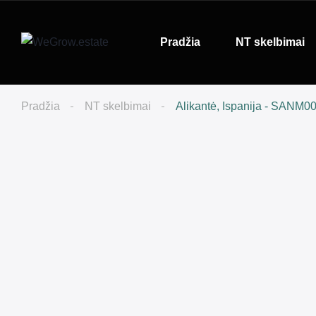
Pradžia
NT skelbimai
Pradžia
NT skelbimai
Alikantė, Ispanija - SANM0