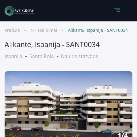
Pradžia
NT skelbimai
Alikantė, Ispanija - SANT0034
Alikantė, Ispanija - SANT0034
Ispanija
Santa Pola
Naujos statybos
1
/
4