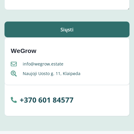
Siųsti
WeGrow
info@wegrow.estate
Naujoji Uosto g. 11, Klaipėda
+370 601 84577