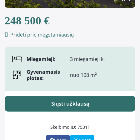
248 500 €
Pridėti prie mėgstamiausių
Miegamieji:
3 miegamieji k.
Gyvenamasis
nuo 108 m²
plotas:
Siųsti užklausą
Skelbimo ID: 75311