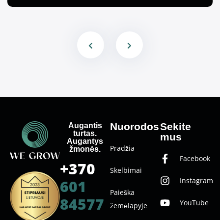
Augantis
Nuorodos
Sekite
turtas.
mus
Augantys
Pradžia
žmonės.
Facebook
+370
Skelbimai
Instagram
601
Paieška
84577
YouTube
žemėlapyje