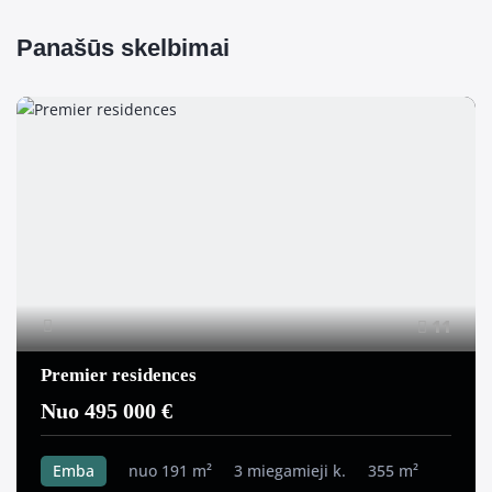
Panašūs skelbimai
11
Premier residences
Nuo 495 000 €
Emba
nuo 191 m²
3 miegamieji k.
355 m²