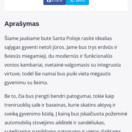
Share
Tweet
Aprašymas
Šiame jaukiame bute Santa Poloje rasite idealias
sąlygas gyventi netoli jūros. Jame bus trys erdvūs ir
šviesūs miegamieji, du modernūs ir funkcionalūs
vonios kambariai, svetainė-valgomasis su integruota
virtuve, todėl šie namai bus puiki vieta mėgautis
gyvenimu su šeima.
Be to, čia bus įrengti bendri patogumai, tokie kaip
treniruoklių salė ir baseinas, kurie skatins aktyvų ir
sveiką gyvenimo būdą. Į kainą bus įskaičiuota požeminė
automobilių stovėjimo aikštelė ir sandėliukas,
suteikiantys papildomo patogumo ir vietos daiktams