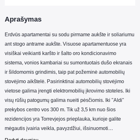
Aprašymas
Erdvūs apartamentai su sodu pirmame aukšte ir soliariumu
ant stogo antrame aukšte. Visuose apartamentuose yra
visiškai veikianti karšto ir šalto oro kondicionavimo
sistema, vonios kambariai su sumontuotais dušo ekranais
ir šildomomis grindimis, taip pat požeminė automobilių
stovėjimo aikštelė. Pasirinktinai automobilių stovėjimo
vietose galima įrengti elektromobilių įkrovimo stoteles. Iki
visų rūšių patogumų galima nueiti pėsčiomis. Iki "Aldi"
prekybos centro vos 300 m. Tik už 3,5 km nuo šios
rezidencijos yra Torrevjejos prieplauka, kurioje galite
mėgautis įvairia veikla, pavyzdžiui, išsinuomoti…