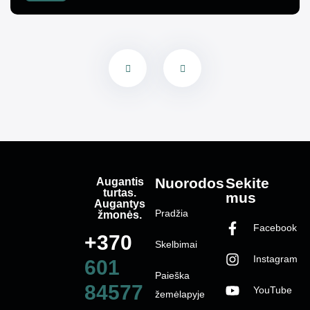
Augantis
Nuorodos
Sekite
turtas.
mus
Augantys
Pradžia
žmonės.
Facebook
+370
Skelbimai
Instagram
601
Paieška
84577
YouTube
žemėlapyje