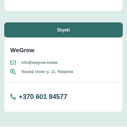
Siųsti
WeGrow
info@wegrow.estate
Naujoji Uosto g. 11, Klaipėda
+370 601 84577