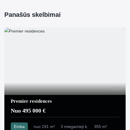
Panašūs skelbimai
11
Premier residences
Nuo 495 000 €
Emba
nuo 191 m²
3 miegamieji k.
355 m²