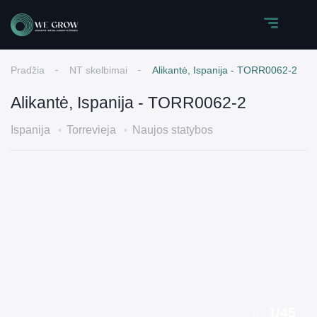
Pradžia
NT skelbimai
Alikantė, Ispanija - TORR0062-2
Alikantė, Ispanija - TORR0062-2
Ispanija
Torrevieja
Naujos statybos
1
/
45