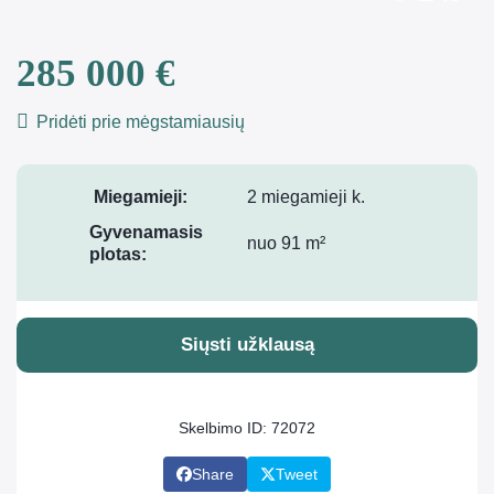
285 000 €
Pridėti prie mėgstamiausių
Miegamieji:
2 miegamieji k.
Gyvenamasis
nuo 91 m²
plotas:
Siųsti užklausą
Skelbimo ID: 72072
Share
Tweet