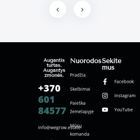
Nuorodos
Sekite
Augantis
turtas.
mus
Augantys
Pradžia
žmonės.
Facebook
+370
Skelbimai
Instagram
601
Paieška
84577
YouTube
žemėlapyje
Mūsų
info@wegrow.estate
komanda