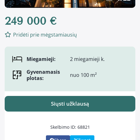
249 000 €
Pridėti prie mėgstamiausių
Miegamieji:
2 miegamieji k.
Gyvenamasis
nuo 100 m²
plotas:
Siųsti užklausą
Skelbimo ID: 68821