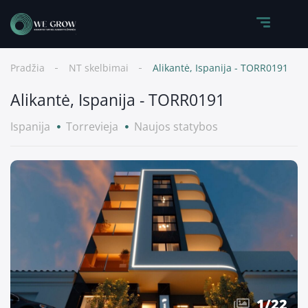
Pradžia
NT skelbimai
Alikantė, Ispanija - TORR0191
Alikantė, Ispanija - TORR0191
Ispanija
Torrevieja
Naujos statybos
1
/
22