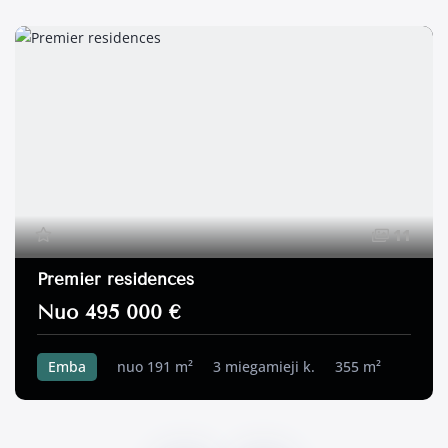
11
Premier residences
Nuo 495 000 €
Emba
nuo 191 m²
3 miegamieji k.
355 m²