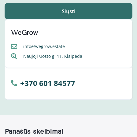
Siųsti
WeGrow
info@wegrow.estate
Naujoji Uosto g. 11, Klaipėda
+370 601 84577
Panašūs skelbimai