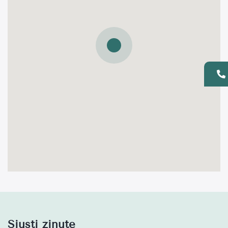
Siųsti žinutę