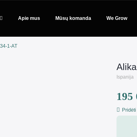
Apie mus
Mūsų komanda
We Grow
234-1-AT
Alik
Ispanija
195 
Pridėti