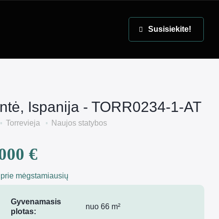
EN
Susisiekite!
antė, Ispanija - TORR0234-1-AT
Torrevieja
Naujos statybos
000 €
 prie mėgstamiausių
Gyvenamasis
nuo 66 m²
plotas: