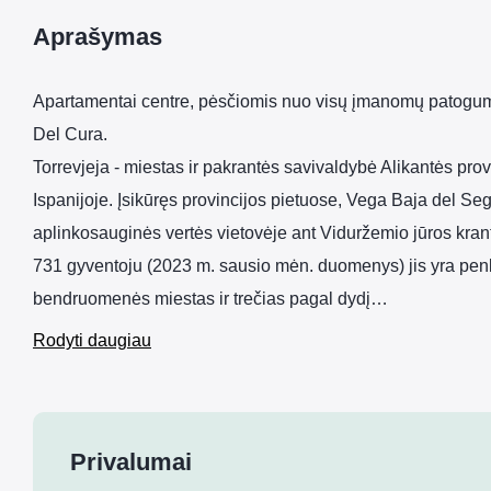
Aprašymas
Apartamentai centre, pėsčiomis nuo visų įmanomų patogum
Del Cura.
Torrevjeja - miestas ir pakrantės savivaldybė Alikantės pro
Ispanijoje. Įsikūręs provincijos pietuose, Vega Baja del Seg
aplinkosauginės vertės vietovėje ant Viduržemio jūros krant
731 gyventoju (2023 m. sausio mėn. duomenys) jis yra penk
bendruomenės miestas ir trečias pagal dydį…
Rodyti daugiau
Privalumai