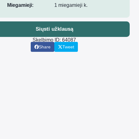
Miegamieji:
1 miegamieji k.
Siųsti užklausą
Skelbimo ID: 64087
Share
Tweet