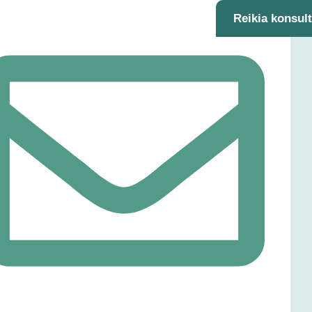
Reikia konsul