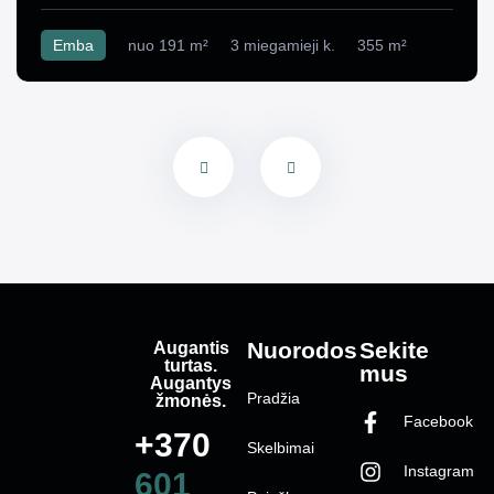
Emba
nuo 191 m²
3 miegamieji k.
355 m²
Augantis
Nuorodos
Sekite
turtas.
mus
Augantys
Pradžia
žmonės.
Facebook
+370
Skelbimai
Instagram
601