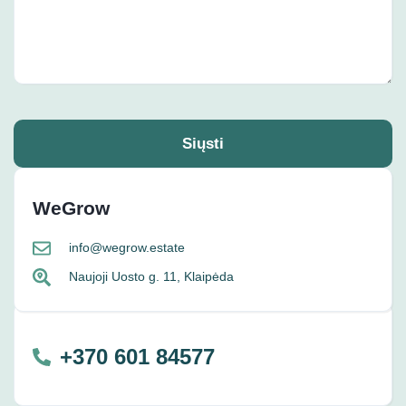
Siųsti
WeGrow
info@wegrow.estate
Naujoji Uosto g. 11, Klaipėda
+370 601 84577