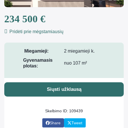
234 500 €
Pridėti prie mėgstamiausių
Miegamieji:
2 miegamieji k.
Gyvenamasis
nuo 107 m²
plotas:
Siųsti užklausą
Skelbimo ID: 109439
Share
Tweet