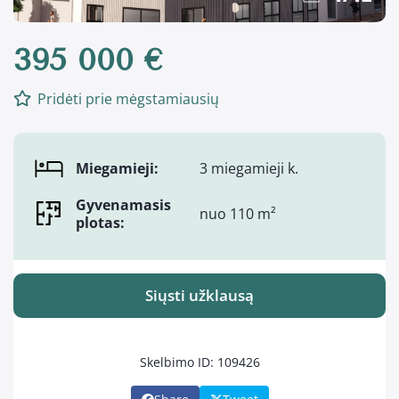
395 000 €
Pridėti prie mėgstamiausių
Miegamieji:
3 miegamieji k.
Gyvenamasis
nuo 110 m²
plotas:
Siųsti užklausą
Skelbimo ID: 109426