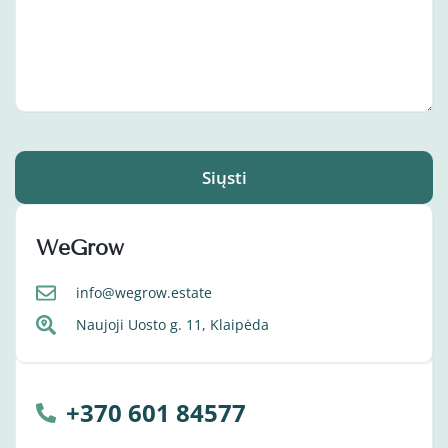
Siųsti
WeGrow
info@wegrow.estate
Naujoji Uosto g. 11, Klaipėda
+370 601 84577