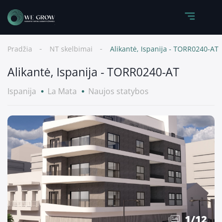
Pradžia
NT skelbimai
Alikantė, Ispanija - TORR0240-AT
Alikantė, Ispanija - TORR0240-AT
Ispanija
La Mata
Naujos statybos
1
/
12