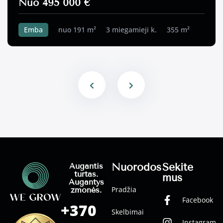
Nuo 495 000 €
Emba
nuo 191 m²
3 miegamieji k.
355 m²
Nuorodos
Sekite
Augantis
turtas.
mus
Augantys
Pradžia
žmonės.
Facebook
+370
Skelbimai
Instagram