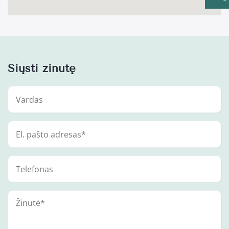
Siųsti žinutę