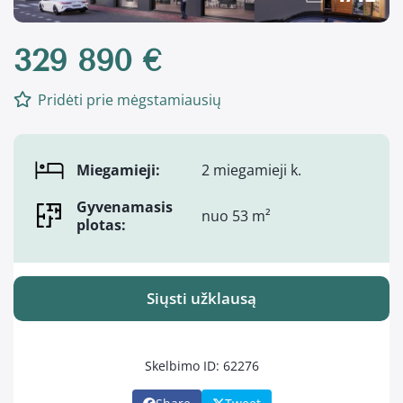
329 890 €
Pridėti prie mėgstamiausių
Miegamieji:
2 miegamieji k.
Gyvenamasis
nuo 53 m²
plotas:
Siųsti užklausą
Skelbimo ID: 62276