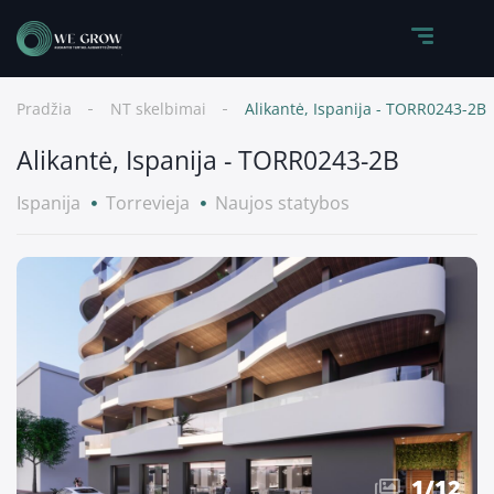
Pradžia
NT skelbimai
Alikantė, Ispanija - TORR0243-2B
Alikantė, Ispanija - TORR0243-2B
Ispanija
Torrevieja
Naujos statybos
1
/
12