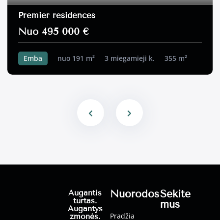
Premier residences
Nuo 495 000 €
Emba
nuo 191 m²
3 miegamieji k.
355 m²
Nuorodos
Sekite
Augantis
turtas.
mus
Augantys
Pradžia
žmonės.