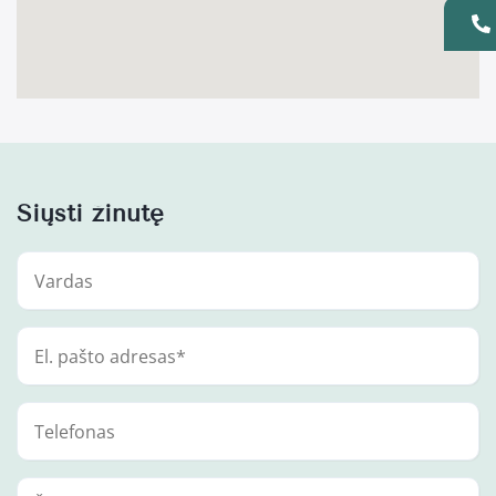
Siųsti žinutę