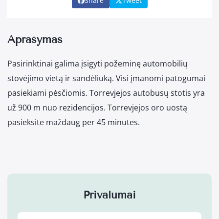
Share
Tweet
Aprašymas
Pasirinktinai galima įsigyti požeminę automobilių
stovėjimo vietą ir sandėliuką. Visi įmanomi patogumai
pasiekiami pėsčiomis. Torrevjejos autobusų stotis yra
už 900 m nuo rezidencijos. Torrevjejos oro uostą
pasieksite maždaug per 45 minutes.
Privalumai