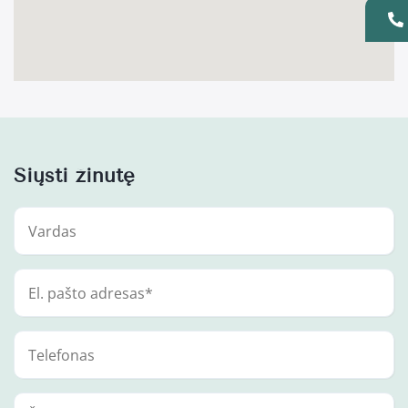
Siųsti žinutę