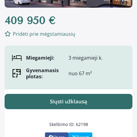
409 950 €
Pridėti prie mėgstamiausių
Miegamieji:
3 miegamieji k.
Gyvenamasis
nuo 67 m²
plotas:
Siųsti užklausą
Skelbimo ID: 62198