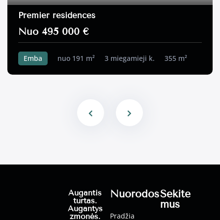
Premier residences
Nuo 495 000 €
Emba
nuo 191 m²
3 miegamieji k.
355 m²
Nuorodos
Sekite
Augantis
turtas.
mus
Augantys
Pradžia
žmonės.