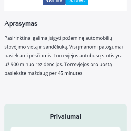
Share
Tweet
Aprašymas
Pasirinktinai galima įsigyti požeminę automobilių
stovėjimo vietą ir sandėliuką. Visi įmanomi patogumai
pasiekiami pėsčiomis. Torrevjejos autobusų stotis yra
už 900 m nuo rezidencijos. Torrevjejos oro uostą
pasieksite maždaug per 45 minutes.
Privalumai