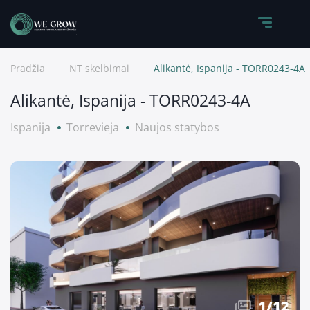
Pradžia
NT skelbimai
Alikantė, Ispanija - TORR0243-4A
Alikantė, Ispanija - TORR0243-4A
Ispanija
Torrevieja
Naujos statybos
1
/
12