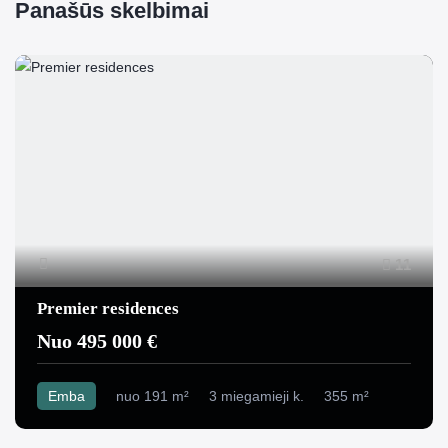
Panašūs skelbimai
11
Premier residences
Nuo 495 000 €
Emba
nuo 191 m²
3 miegamieji k.
355 m²