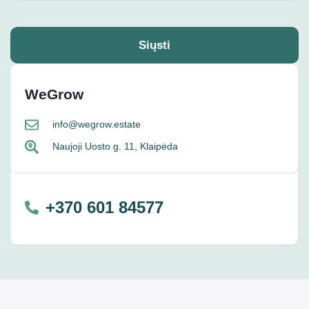
Siųsti
WeGrow
info@wegrow.estate
Naujoji Uosto g. 11, Klaipėda
+370 601 84577