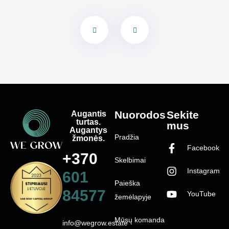
Augantis
Nuorodos
Sekite
turtas.
mus
Augantys
Pradžia
žmonės.
Facebook
+370
Skelbimai
Instagram
601
Paieška
84577
YouTube
žemėlapyje
Mūsų komanda
info@wegrow.estate