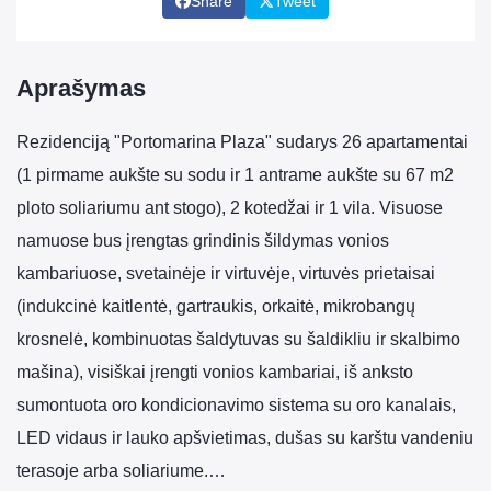
Share
Tweet
Aprašymas
Rezidenciją "Portomarina Plaza" sudarys 26 apartamentai
(1 pirmame aukšte su sodu ir 1 antrame aukšte su 67 m2
ploto soliariumu ant stogo), 2 kotedžai ir 1 vila. Visuose
namuose bus įrengtas grindinis šildymas vonios
kambariuose, svetainėje ir virtuvėje, virtuvės prietaisai
(indukcinė kaitlentė, gartraukis, orkaitė, mikrobangų
krosnelė, kombinuotas šaldytuvas su šaldikliu ir skalbimo
mašina), visiškai įrengti vonios kambariai, iš anksto
sumontuota oro kondicionavimo sistema su oro kanalais,
LED vidaus ir lauko apšvietimas, dušas su karštu vandeniu
terasoje arba soliariume.…