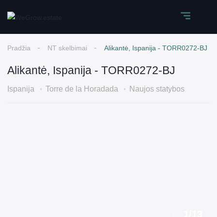
Pradžia
NT skelbimai
Alikantė, Ispanija - TORR0272-BJ
Alikantė, Ispanija - TORR0272-BJ
Ispanija
Torre de la Horadada
Naujos statybos
1
/
13