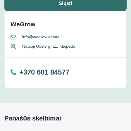
Siųsti
WeGrow
info@wegrow.estate
Naujoji Uosto g. 11, Klaipėda
+370 601 84577
Panašūs skelbimai