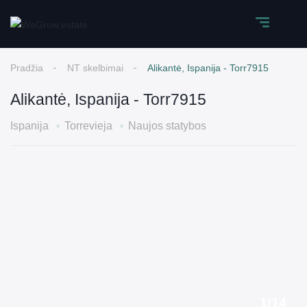
Pradžia
NT skelbimai
Alikantė, Ispanija - Torr7915
Alikantė, Ispanija - Torr7915
Ispanija
Torrevieja
Naujos statybos
1
/
14