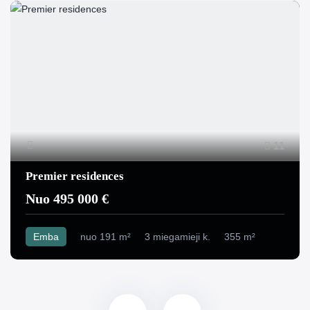
11
Premier residences
Nuo 495 000 €
Emba
nuo 191 m²
3 miegamieji k.
355 m²