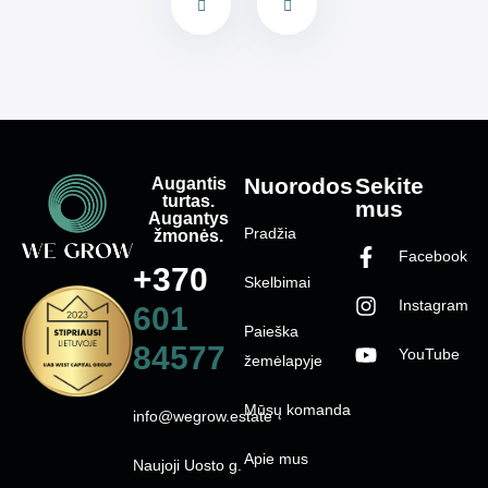
Augantis
Nuorodos
Sekite
turtas.
mus
Augantys
Pradžia
žmonės.
Facebook
+370
Skelbimai
Instagram
601
Paieška
84577
YouTube
žemėlapyje
Mūsų komanda
info@wegrow.estate
Apie mus
Naujoji Uosto g.