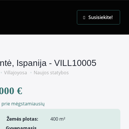
EN
Susisiekite!
ntė, Ispanija - VILL10005
Villajoyosa
Naujos statybos
000 €
i prie mėgstamiausių
Žemės plotas:
400 m²
Gyvenamasis