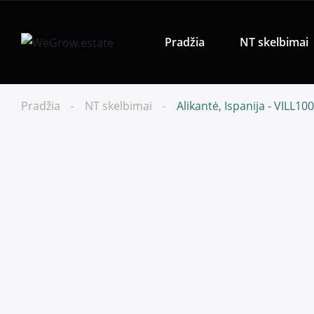
Pradžia
NT skelbimai
Pradžia
NT skelbimai
Alikantė, Ispanija - VILL10