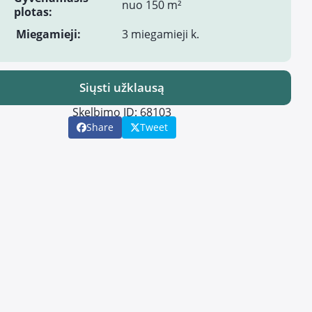
nuo 150 m²
plotas:
Miegamieji:
3 miegamieji k.
Siųsti užklausą
Skelbimo ID: 68103
Share
Tweet