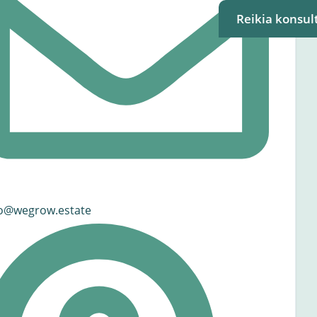
Reikia konsult
fo@wegrow.estate