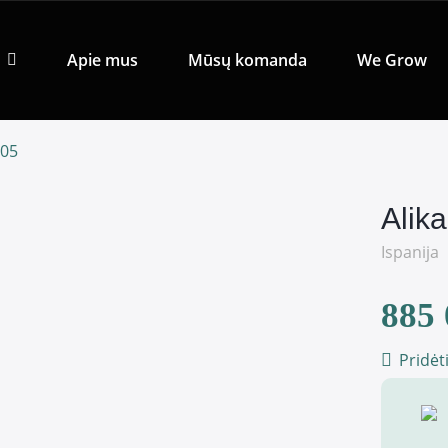
Apie mus
Mūsų komanda
We Grow
005
Alika
Ispanija
885 
Pridėt